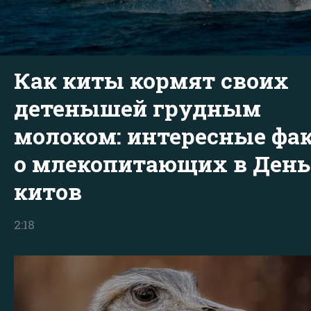
Как киты кормят своих
детенышей грудным
молоком: интересные фа
о млекопитающих в День
китов
2:18