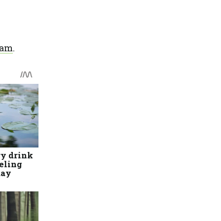
ram
.