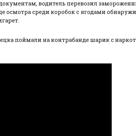
о документам, водитель перевозил заморожен
де осмотра среди коробок с ягодами обнаруж
игарет.
ецка поймали на контрабанде шарик с нарко