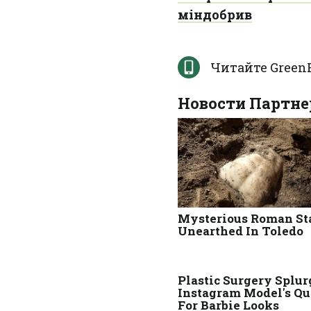
міндобрив
Читайте GreenP