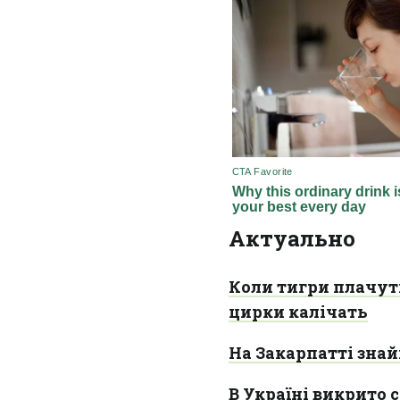
Актуально
Коли тигри плачут
цирки калічать
На Закарпатті знай
В Україні викрито