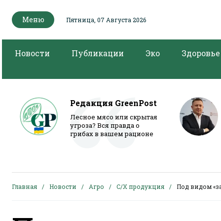
Меню
Пятница, 07 Августа 2026
Новости
Публикации
Эко
Здоровье
Редакция GreenPost
Лесное мясо или скрытая
угроза? Вся правда о
грибах в вашем рационе
Главная
Новости
Агро
С/Х продукция
Под видом «з