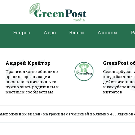
Энерго
Агро
Блоги
Анонсы
Р
Андрей Крейтор
GreenPost о
Правительство обновило
Сезон арбузов 
правила организации
когда бахчевы
школьного питания: что
действительно
нужно знать родителям и
и как уберечьс
местным сообществам
нитратов
амороженных вишен» на границе с Румынией выявлено 400 ящиков с