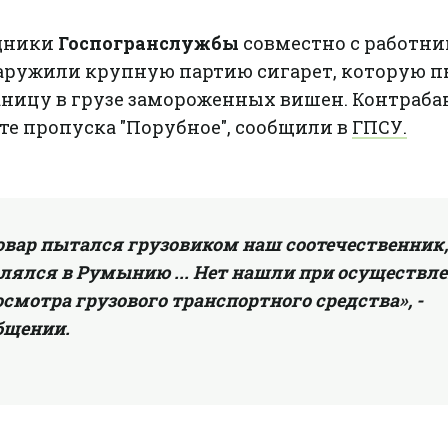
удники
Госпогранслужбы
совместно с работн
аружили крупную партию сигарет, которую 
аницу в грузе замороженных вишен. Контраба
е пропуска "Порубное", сообщили в
ГПСУ.
овар пытался грузовиком наш соотечественник,
лялся в Румынию ... Нет нашли при осуществл
смотра грузового транспортного средства», -
бщении.