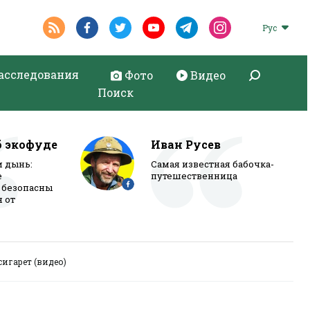
Рус
асследования
Фото
Видео
Поиск
б экофуде
Иван Русев
и дынь:
Самая известная бабочка-
е
путешественница
 безопасны
я от
игарет (видео)