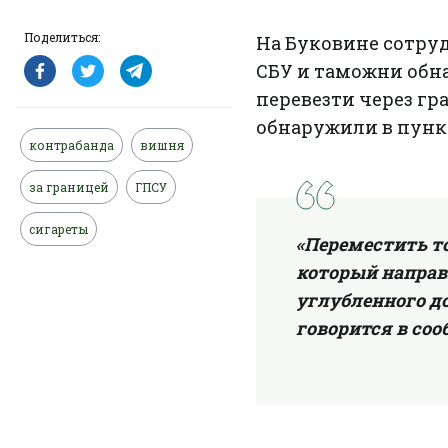
Поделиться:
На Буковине сотр
СБУ и таможни обн
перевезти через гр
обнаружили в пункт
контрабанда
вишня
за границей
ГПСУ
сигареты
«Переместить т
который направ
углубленного до
говорится в соо