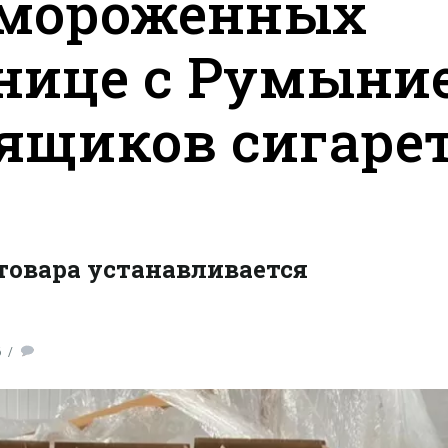
амороженных
анице с Румыни
 ящиков сигаре
товара устанавливается
6