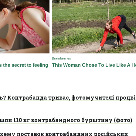
ь? Контрабанда триває, фотомучителі процві
шли 110 кг контрабандного бурштину (фото)
 схему поставок контрабандних російських