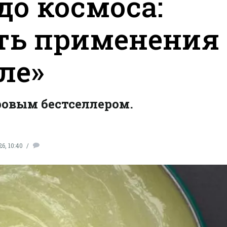
о космоса:
ть применения
ле»
овым бестселлером.
6, 10:40