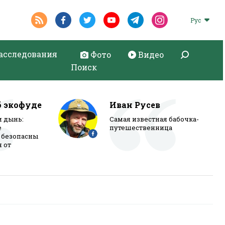
Рус
асследования
Фото
Видео
Поиск
б экофуде
Иван Русев
и дынь:
Самая известная бабочка-
е
путешественница
 безопасны
я от