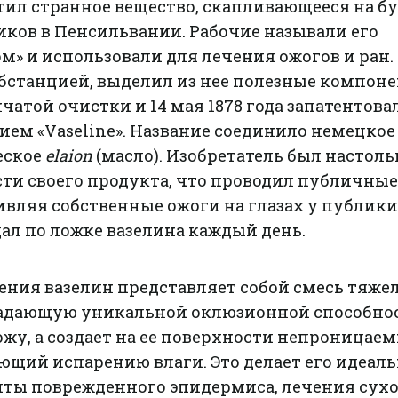
тил странное вещество, скапливающееся на б
ков в Пенсильвании. Рабочие называли его
» и использовали для лечения ожогов и ран.
убстанцией, выделил из нее полезные компон
атой очистки и 14 мая 1878 года запатентова
ием «Vaseline». Название соединило немецкое
ческое
elaion
(масло). Изобретатель был настоль
сти своего продукта, что проводил публичные
вляя собственные ожоги на глазах у публики,
дал по ложке вазелина каждый день.
ения вазелин представляет собой смесь тяже
ладающую уникальной оклюзионной способнос
ожу, а создает на ее поверхности непроницае
ующий испарению влаги. Это делает его идеа
иты поврежденного эпидермиса, лечения сухо