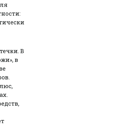
для
тности:
ктически
течки. В
жи», в
ве
ов.
люс,
ах.
едств,
ет