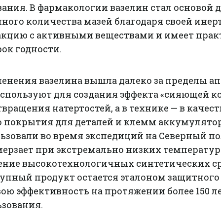
ания. В фармакологии вазелин стал основой 
ного количества мазей благодаря своей инер
реакцию с активными веществами и имеет пра
ок годности.
енения вазелина вышла далеко за пределы ап
спользуют для создания эффекта «сияющей ко
твращения натертостей, а в технике — в качест
 покрытия для деталей и клемм аккумулятор
ьзовали во время экспедиций на Северный по
мерзает при экстремально низких температур
ение высокотехнологичных синтетических ср
тупный продукт остается эталоном защитного
свою эффективность на протяжении более 150 л
ьзования.