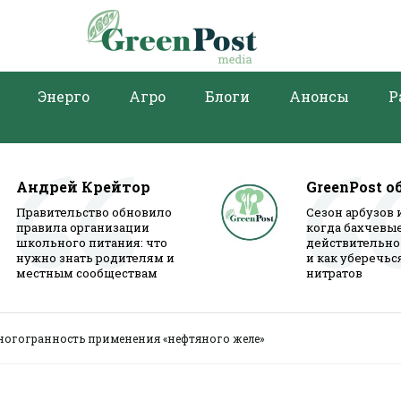
Энерго
Агро
Блоги
Анонсы
Р
Андрей Крейтор
GreenPost о
Правительство обновило
Сезон арбузов 
правила организации
когда бахчевы
школьного питания: что
действительно
нужно знать родителям и
и как уберечьс
местным сообществам
нитратов
ногогранность применения «нефтяного желе»