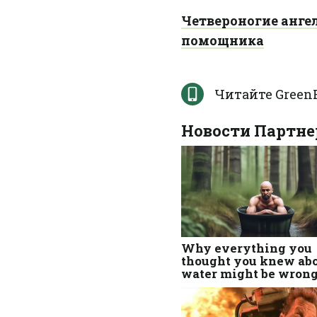
Четвероногие анге
помощника
Читайте GreenP