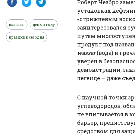
Роберт Чезбро заме
установках нефтяни
«стрижневым воском
вазелин
день в году
заинтересовался с
путем многоступенч
праздник сегодня
продукт под назван
wasser
(вода) и гре
уверен в безопасно
демонстрации, зажи
легенде — даже съе
С научной точки зр
углеводородов, об
не впитывается в к
барьер, препятств
средством для защ