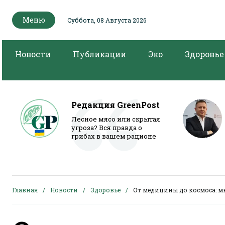
Меню
Суббота, 08 Августа 2026
Новости
Публикации
Эко
Здоровье
Редакция GreenPost
Лесное мясо или скрытая
угроза? Вся правда о
грибах в вашем рационе
Главная
Новости
Здоровье
От медицины до космоса: м