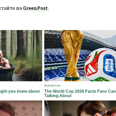
итайте на
GreenPost
.