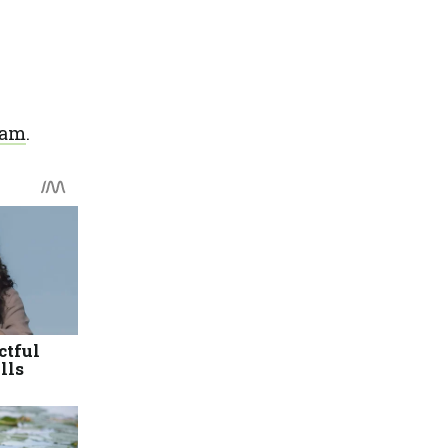
ram
.