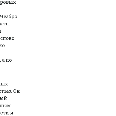
уровых
 Чезбро
енты
л
 слово
ко
 а по
лых
тью. Он
мый
льным
сти и