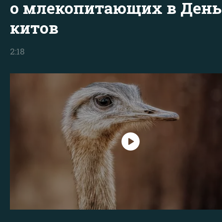
о млекопитающих в День
китов
2:18