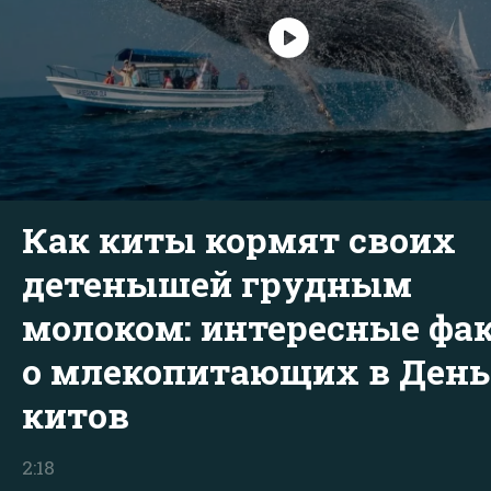
Как киты кормят своих
детенышей грудным
молоком: интересные фа
о млекопитающих в День
китов
2:18