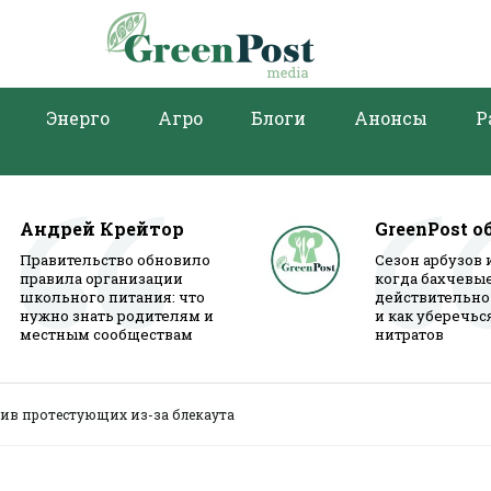
Энерго
Агро
Блоги
Анонсы
Р
Андрей Крейтор
GreenPost о
Правительство обновило
Сезон арбузов 
правила организации
когда бахчевы
школьного питания: что
действительно
нужно знать родителям и
и как уберечьс
местным сообществам
нитратов
тив протестующих из-за блекаута