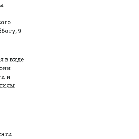
ны
вого
бботу, 9
я в виде
 они
ти и
ениям
сяти