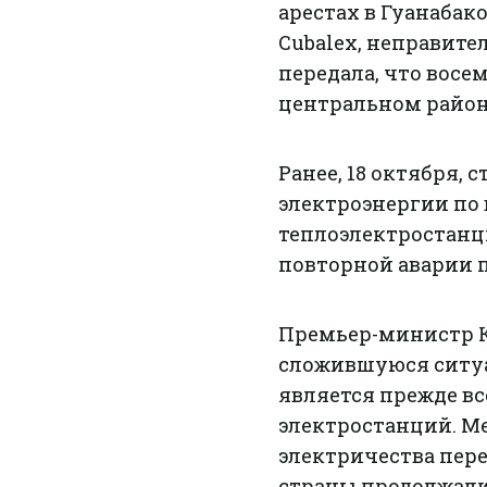
арестах в Гуанабак
Cubalex, неправите
передала, что восе
центральном район
Ранее, 18 октября,
электроэнергии по в
теплоэлектростанци
повторной аварии 
Премьер-министр 
сложившуюся ситуа
является прежде вс
электростанций. М
электричества пере
страны продолжалис