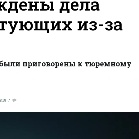
ждены дела
стующих из-за
 были приговорены к тюремному
8:19