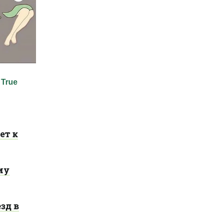
ет к
му
зд в