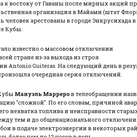
оа к востоку от Гаваны после мирных акций пр
льственная организация в Майами (штат Флор
мь человек арестованы в городе Энкрусихада в
е Кубы.
 стало известно о массовом отключении
сей стране из-за выхода из строя
и Antonio Guiteras. На следующий день в резу
произошла очередная серия отключений.
Кубы
Мануэль Марреро
в телеобращении назв
цию "сложной". По его словам, причиной ава
его нехватка топлива и неисправности стары
ежду тем и до общенационального отключени
бои в подаче электроэнергии в некоторых ра
ь более чем по 12 часов в день.