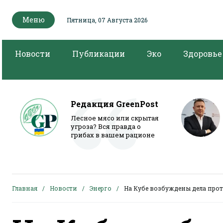
Меню
Пятница, 07 Августа 2026
Новости
Публикации
Эко
Здоровье
Редакция GreenPost
Лесное мясо или скрытая
угроза? Вся правда о
грибах в вашем рационе
Главная
Новости
Энерго
На Кубе возбуждены дела про