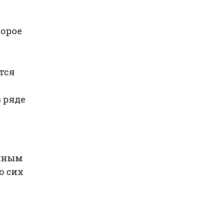
торое
тся
 ряде
анным
до сих