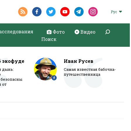
Рус
асследования
Фото
Видео
Поиск
б экофуде
Иван Русев
и дынь:
Самая известная бабочка-
е
путешественница
 безопасны
я от