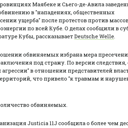
в провинциях Маябеке и Сьего-де-Авила заведе
 обвинению в "нападениях, общественных
сении ущерба" после протестов против
массо
оэнергии по всей Кубе
. О делах сообщили в су
ратуре Кубы, рассказывает
Deutsche Welle
.
тношении обвиняемых избрана мера пресечени
аключения под стражу. По версии следствия,
 агрессии" в отношении представителей влас
территорий, что привело "к травмам и наруш
 количество обвиняемых.
низация Justicia 11J сообщила о более чем де