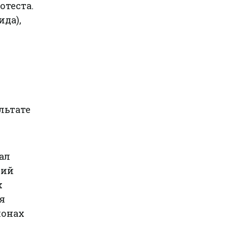
отеста.
ида),
льтате
ал
рий
х
я
йонах