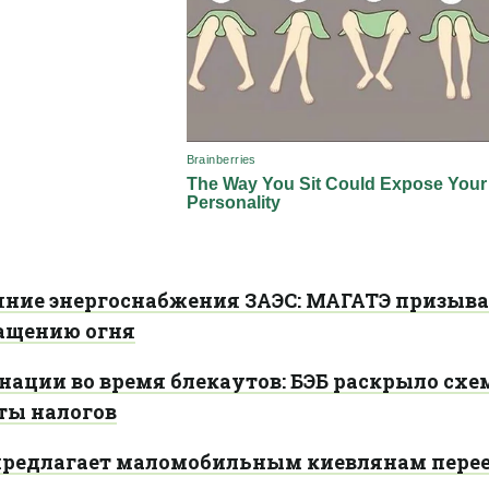
яние энергоснабжения ЗАЭС: МАГАТЭ призыва
ащению огня
ции во время блекаутов: БЭБ раскрыло схе
ты налогов
редлагает маломобильным киевлянам перее