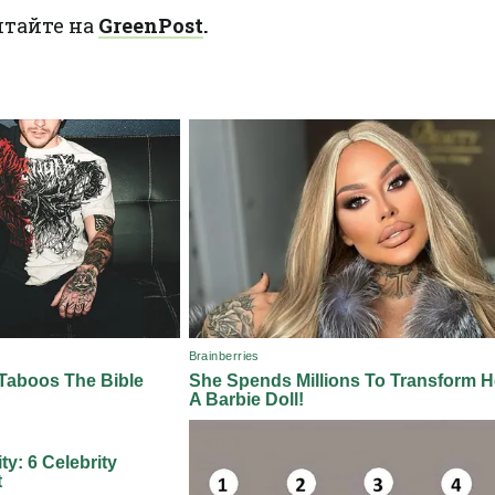
итайте на
GreenPost
.