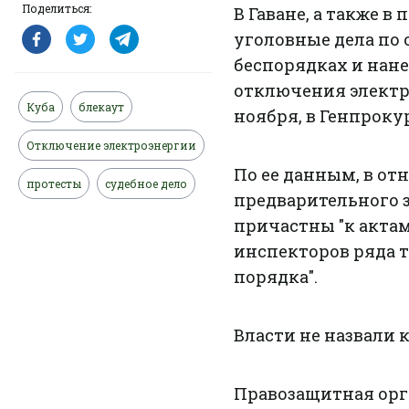
Поделиться:
В Гаване, а также 
уголовные дела по
беспорядках и нане
отключения электр
Куба
блекаут
ноября, в Генпроку
Отключение электроэнергии
По ее данным, в о
протесты
судебное дело
предварительного з
причастны "к актам
инспекторов ряда 
порядка".
Власти не назвали
Правозащитная орга