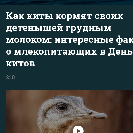
Как киты кормят своих
детенышей грудным
молоком: интересные фа
о млекопитающих в День
китов
2:18