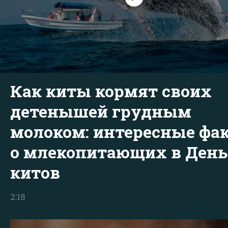
Как киты кормят своих
детенышей грудным
молоком: интересные фа
о млекопитающих в День
китов
2:18