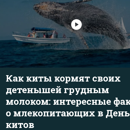
Как киты кормят своих
детенышей грудным
молоком: интересные фа
о млекопитающих в День
китов