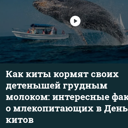
Как киты кормят своих
детенышей грудным
молоком: интересные фа
о млекопитающих в День
китов