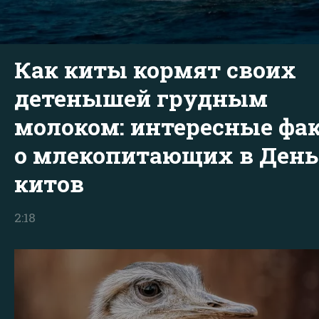
Как киты кормят своих
детенышей грудным
молоком: интересные фа
о млекопитающих в День
китов
2:18