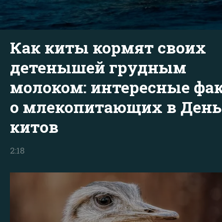
Как киты кормят своих
детенышей грудным
молоком: интересные фа
о млекопитающих в День
китов
2:18