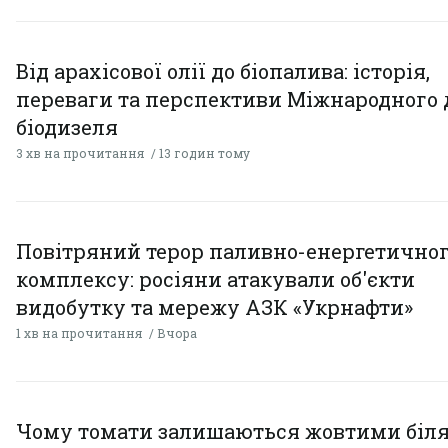
Від арахісової олії до біопалива: історія,
переваги та перспективи Міжнародного 
біодизеля
3 хв на прочитання
13 годин тому
Повітряний терор паливно-енергетично
комплексу: росіяни атакували об'єкти
видобутку та мережу АЗК «Укрнафти»
1 хв на прочитання
Вчора
Чому томати залишаються жовтими біл