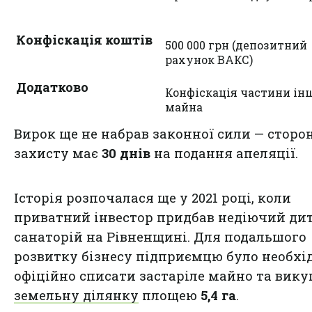
Конфіскація коштів
500 000 грн (депозитний
рахунок ВАКС)
Додатково
Конфіскація частини ін
майна
Вирок ще не набрав законної сили — сторо
захисту має
30 днів
на подання апеляції.
Історія розпочалася ще у 2021 році, коли
приватний інвестор придбав недіючий ди
санаторій на Рівненщині. Для подальшого
розвитку бізнесу підприємцю було необхі
офіційно списати застаріле майно та вик
земельну ділянку
площею
5,4 га
.