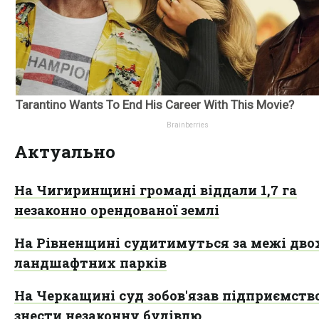
Актуально
На Чигиринщині громаді віддали 1,7 га
незаконно орендованої землі
На Рівненщині судитимуться за межі дво
ландшафтних парків
На Черкащині суд зобов'язав підприємств
знести незаконну будівлю