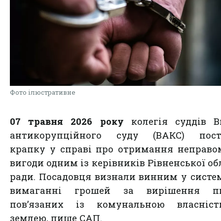
Фото ілюстративне
07 травня 2026 року
колегія суддів В
антикорупційного суду (ВАКС) пост
крапку у справі про отримання неправо
вигоди одним із керівників Рівненської об
ради. Посадовця визнали винним у сист
вимаганні грошей за вирішення пи
пов’язаних із комунальною власніс
землею, пише САП.