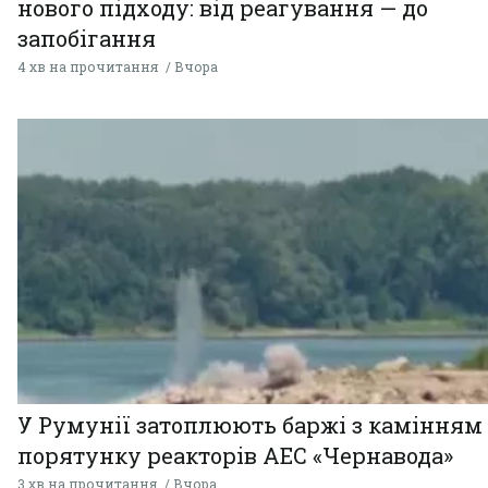
нового підходу: від реагування — до
запобігання
4 хв на прочитання
Вчора
У Румунії затоплюють баржі з камінням
порятунку реакторів АЕС «Чернавода»
3 хв на прочитання
Вчора