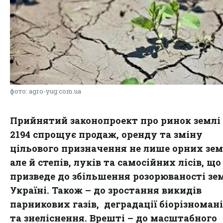
фото: agro-yug.com.ua
Прийнятий законопроект про ринок земл
2194 спрощує продаж, оренду та зміну
цільового призначення не лише орних зем
але й степів, луків та самосійних лісів, що
призведе до збільшення розорюваності зе
Україні. Також – до зростання викидів
парникових газів, деградації біорізноман
та знеліснення. Врешті – до масштабного