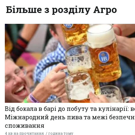
Більше з розділу Агро
Від бокала в барі до побуту та кулінарії: 
Міжнародний день пива та межі безпечн
споживання
4 хв на прочитання
година тому