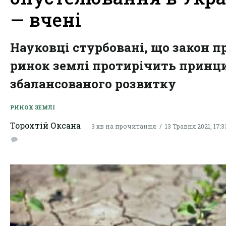
— вчені
Науковці стурбовані, що закон п
ринок землі протирічить принц
збалансованого розвитку
РИНОК ЗЕМЛІ
Торохтій Оксана
3 хв на прочитання
13 Травня 2021, 17:3