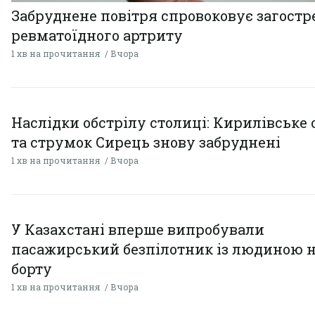
Забруднене повітря спровоковує загост
ревматоїдного артриту
1 хв на прочитання
Вчора
Наслідки обстрілу столиці: Кирилівське 
та струмок Сирець знову забруднені
1 хв на прочитання
Вчора
У Казахстані вперше випробували
пасажирський безпілотник із людиною 
борту
1 хв на прочитання
Вчора