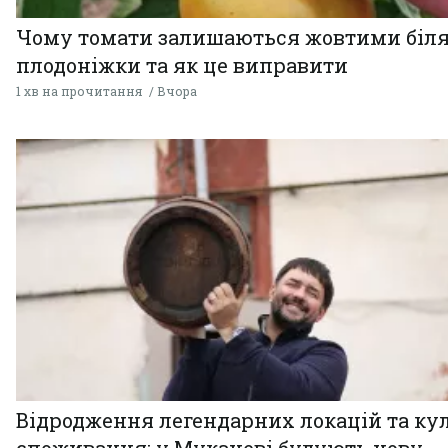
Чому томати залишаються жовтими біл
плодоніжки та як це виправити
1 хв на прочитання
Вчора
Відродження легендарних локацій та ку