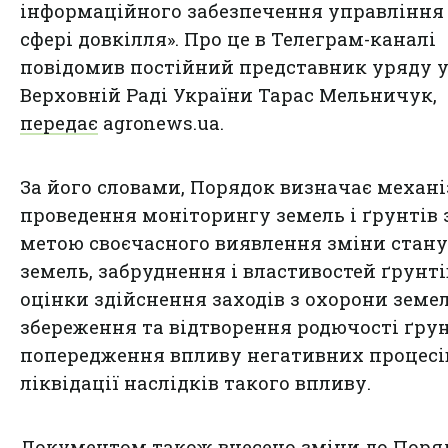
інформаційного забезпечення управління
сфері довкілля». Про це в Телеграм-каналі
повідомив постійний представник уряду 
Верховній Раді України Тарас Мельничук,
передає
agronews.ua.
За його словами, Порядок визначає механ
проведення моніторингу земель і ґрунтів 
метою своєчасного виявлення зміни стану
земель, забруднення і властивостей ґрунті
оцінки здійснення заходів з охорони земел
збереження та відтворення родючості ґрун
попередження впливу негативних процесів
ліквідації наслідків такого впливу.
Документом також внесено зміни до Поря