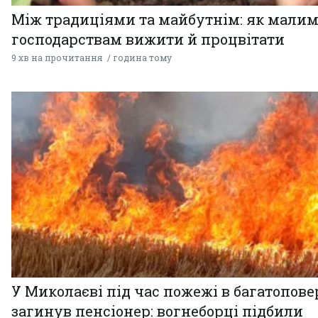
Між традиціями та майбутнім: як мали
господарствам вижити й процвітати
9 хв на прочитання
година тому
У Миколаєві під час пожежі в багатопове
загинув пенсіонер: вогнеборці підбили