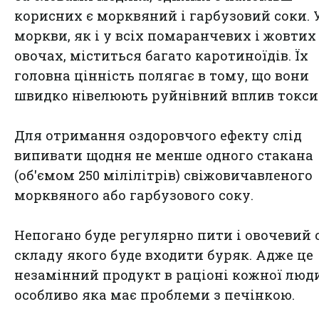
корисних є морквяний і гарбузовий соки. 
моркви, як і у всіх помаранчевих і жовтих
овочах, міститься багато каротиноїдів. Їх
головна цінність полягає в тому, що вони
швидко нівелюють руйнівний вплив токси
Для отримання оздоровчого ефекту слід
випивати щодня не менше одного стакана
(об'ємом 250 мілілітрів) свіжовичавленого
морквяного або гарбузового соку.
Непогано буде регулярно пити і овочевий с
складу якого буде входити буряк. Адже це
незамінний продукт в раціоні кожної люди
особливо яка має проблеми з печінкою.