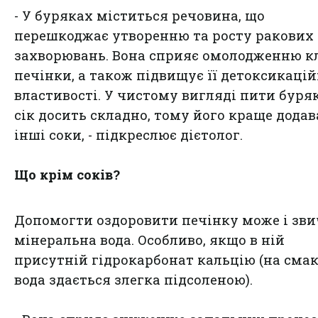
- У буряках міститься речовина, що
перешкоджає утворенню та росту ракових
захворювань. Вона сприяє омолодженню к
печінки, а також підвищує її детоксикацій
властивості. У чистому вигляді пити буря
сік досить складно, тому його краще додав
інші соки, - підкреслює дієтолог.
Що крім соків?
Допомогти оздоровити печінку може і зв
мінеральна вода. Особливо, якщо в ній
присутній гідрокарбонат кальцію (на смак
вода здається злегка підсоленою).