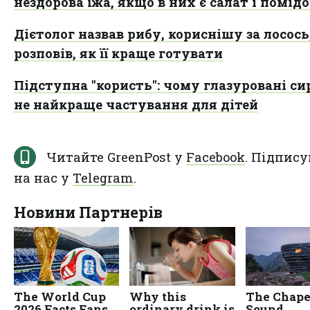
нездорова їжа, якщо в них є салат і помід
Дієтолог назвав рибу, кориснішу за лосось
розповів, як її краще готувати
Підступна "користь": чому глазуровані си
не найкраще частування для дітей
Читайте GreenPost у
Facebook
. Підпису
на нас у
Telegram
.