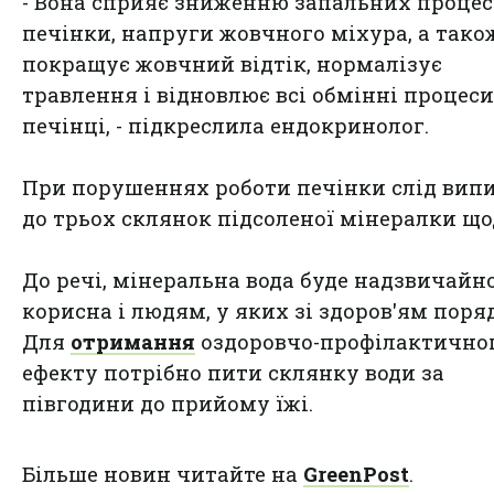
- Вона сприяє зниженню запальних процес
печінки, напруги жовчного міхура, а тако
покращує жовчний відтік, нормалізує
травлення і відновлює всі обмінні процеси
печінці, - підкреслила ендокринолог.
При порушеннях роботи печінки слід вип
до трьох склянок підсоленої мінералки що
До речі, мінеральна вода буде надзвичайн
корисна і людям, у яких зі здоров'ям поря
Для
отримання
оздоровчо-профілактично
ефекту потрібно пити склянку води за
півгодини до прийому їжі.
Більше новин читайте на
GreenPost
.