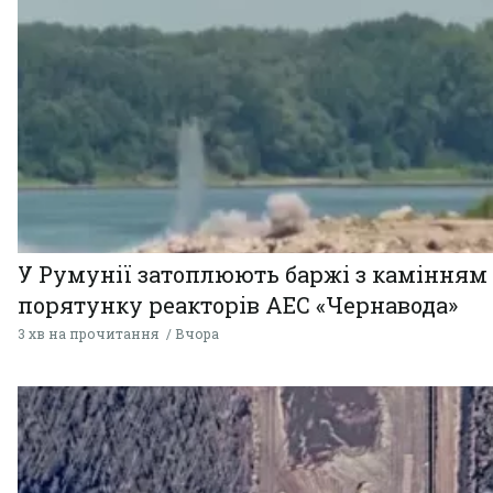
У Румунії затоплюють баржі з камінням
порятунку реакторів АЕС «Чернавода»
3 хв на прочитання
Вчора