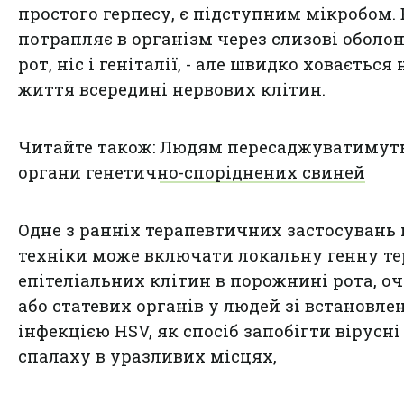
простого герпесу, є підступним мікробом. 
потрапляє в організм через слизові оболон
рот, ніс і геніталії, - але швидко ховається 
життя всередині нервових клітин.
Читайте також:
Людям пересаджуватимут
органи генетично-споріднених свиней
Одне з ранніх терапевтичних застосувань 
техніки може включати локальну генну т
епітеліальних клітин в порожнині рота, о
або статевих органів у людей зі встановле
інфекцією HSV, як спосіб запобігти вірусні
спалаху в уразливих місцях,