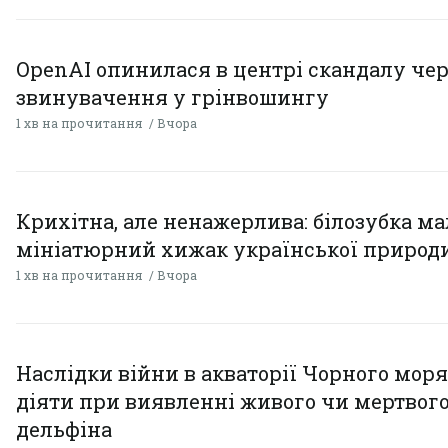
OpenAI опинилася в центрі скандалу чер
звинувачення у грінвошингу
1 хв на прочитання
Вчора
Крихітна, але ненажерлива: білозубка ма
мініатюрний хижак української природ
1 хв на прочитання
Вчора
Наслідки війни в акваторії Чорного моря
діяти при виявленні живого чи мертвог
дельфіна