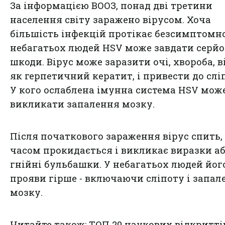
За інформацією ВООЗ, понад дві третини
населення світу заражено вірусом. Хоча
більшість інфекцій протікає безсимптомно
небагатьох людей HSV може завдати серйо
шкоди. Вірус може заразити очі, хвороба, 
як герпетичний кератит, і привести до слі
У кого ослаблена імунна система HSV мож
викликати запалення мозку.
Після початкового зараження вірус спить,
часом прокидається і викликає виразки а
гнійні бульбашки. У небагатьох людей йог
прояви гірше - включаючи сліпоту і запал
мозку.
Читайте також:
ТОП 20 наукових відкритті