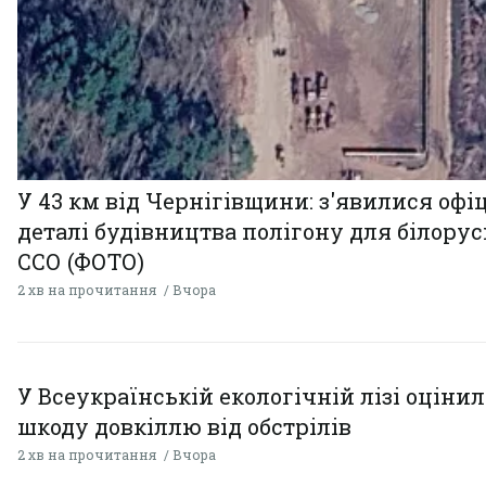
У 43 км від Чернігівщини: з'явилися офі
деталі будівництва полігону для білору
ССО (ФОТО)
2 хв на прочитання
Вчора
У Всеукраїнській екологічній лізі оціни
шкоду довкіллю від обстрілів
2 хв на прочитання
Вчора