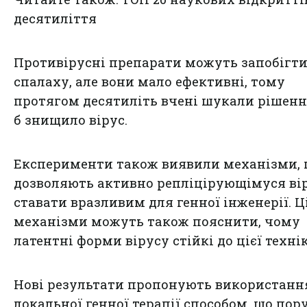
десятиліття
Противірусні препарати можуть запобігти
спалаху, але вони мало ефективні, тому
протягом десятиліть вчені шукали рішенн
б знищило вірус.
Експерименти також виявили механізми,
дозволяють активно репліцірующімуся ві
ставати вразливим для генної інженерії. Ц
механізми можуть також пояснити, чому
латентні форми вірусу стійкі до цієї техні
Нові результати пропонують використанн
локальної генної терапії способом, що по