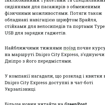
інклюзивними туалетами та спеціальним
сидіннями для пасажирів з обмеженими
фізичними можливостями. Потяги також
обладнані навігацією шрифтом Брайля,
стійками для велосипедів та портами Type-
USB для зарядки гаджетів.
Найближчими тижнями
поїзд
почне курс
на маршруті Dnipro City Express, з'єднуючи
Дніпро з його передмістями.
У компанії нагадали, що розклад і квитки 
Dnipro City Express доступні в чат-боті
Укрзалізниці
Більше новин читайте на
GreenPost
.