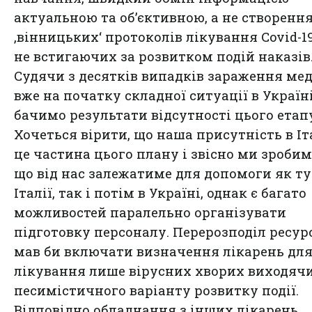
актуальною та об’єктивною, а не створенн
‚вінницьких‘ протоколів лікування Covid-1
не встигаючих за розвитком подій наказів
Судячи з десятків випадків зараження ме
вже на початку складної ситуації в Україн
бачимо результати відсутності цього етап
Хочеться вірити, що наша присутність в Іта
це частина цього плану і звісно ми зробим
що від нас залежатиме для допомоги як тут
Італії, так і потім в Україні, однак є багато
можливостей паралельно організувати
підготовку персоналу. Перерозподіл ресур
мав би включати визначення лікарень дл
лікування лише вірусних хворих виходячи
песимістичного варіанту розвитку події.
Відповідно обладнання з інших лікарень