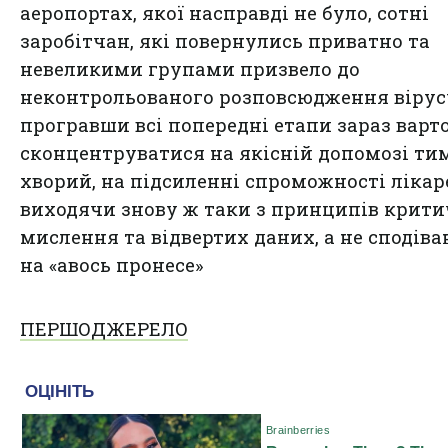
аеропортах, якої насправді не було, сотні
заробітчан, які повернулись приватно та
невеликими групами призвело до
неконтрольованого розповсюдження вірусу
програвши всі попередні етапи зараз варт
сконцентруватися на якісній допомозі ти
хворий, на підсиленні спроможності лікар
виходячи знову ж таки з принципів крит
мислення та відвертих даних, а не сподів
на «авось пронесе»
ПЕРШОДЖЕРЕЛО