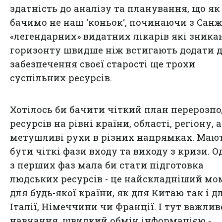
здатність до аналізу та планування, що як
бачимо не наш ‘коньок‘, починаючи з Санж
«легендарних» видатних лікарів які зника
горизонту швидше ніж встигають додати 
забезпечення своєї старості ще трохи
суспільних ресурсів.
Хотілось би бачити чіткий план перерозпо
ресурсів на рівні країни, області, регіону, а
метушливі рухи в різних напрямках. Маю
бути чіткі фази входу та виходу з кризи. 
з перших фаз мала би стати підготовка
людських ресурсів - це найскладніший мо
для будь-якої країни, як для Китаю так і д
Італії, Німеччини чи Франції. І тут важлив
навчання, швидкий обмін інформацією -