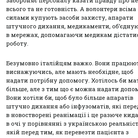
забороняє персоналу казати правду про н
всього та не готовність. А волонтери всіма
силами купують засоби захисту, апарати
штучного дихання, медикаменти, об’єдну
в мережах, допомагаючи медикам дістати
роботу.
Безумовно італійцям важко. Вони працюю
виснажуючись, але мають необхідне, щоб
надати потрібну допомогу. Хотілось би ма
більше, але з тим що є можна надати допо
Вони хотіли би, щоб було більше апаратів
штучно дихання або інфузоматів, які пер
в новостворені реанімації і це разюче кид
в очі у порівнянні з українською реальніс
якій перед тим, як перевезти пацієнта з