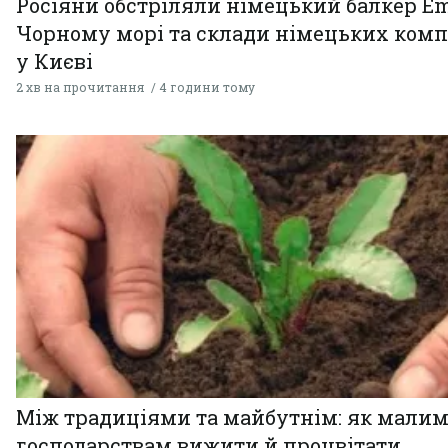
Росіяни обстріляли німецький балкер Em
Чорному морі та склади німецьких комп
у Києві
2 хв на прочитання
4 години тому
Між традиціями та майбутнім: як мали
господарствам вижити й процвітати