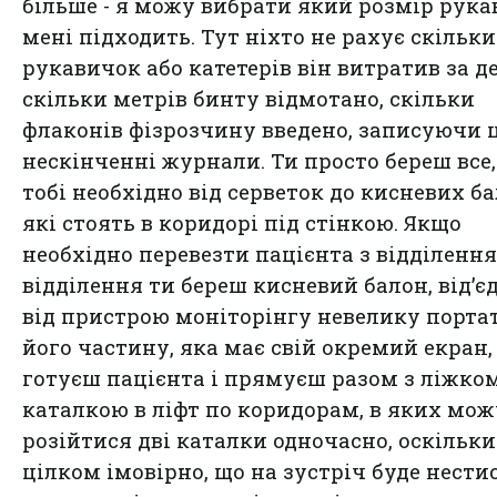
більше - я можу вибрати який розмір рук
мені підходить. Тут ніхто не рахує скільки
рукавичок або катетерів він витратив за де
скільки метрів бинту відмотано, скільки
флаконів фізрозчину введено, записуючи ц
нескінченні журнали. Ти просто береш все
тобі необхідно від серветок до кисневих ба
які стоять в коридорі під стінкою. Якщо
необхідно перевезти пацієнта з відділення
відділення ти береш кисневий балон, від’
від пристрою моніторінгу невелику порта
його частину, яка має свій окремий екран,
готуєш пацієнта і прямуєш разом з ліжко
каталкою в ліфт по коридорам, в яких мож
розійтися дві каталки одночасно, оскільки
цілком імовірно, що на зустріч буде нести