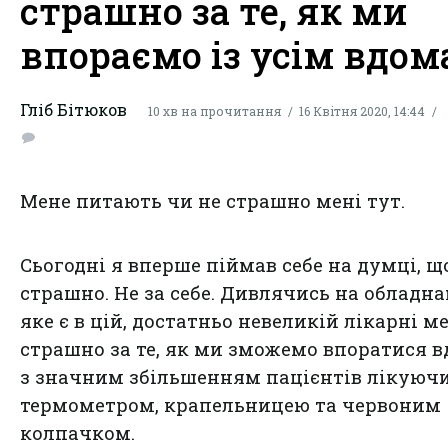
страшно за те, як ми
впораємо із усім вдом
Гліб Бітюков
10 хв на прочитання
16 Квітня 2020, 14:44
Мене питають чи не страшно мені тут.
Сьогодні я вперше піймав себе на думці, щ
страшно. Не за себе. Дивлячись на обладн
яке є в цій, достатньо невеликій лікарні м
страшно за те, як ми зможемо впоратися 
з значним збільшенням пацієнтів лікуючи
термометром, крапельницею та червоним
колпачком.