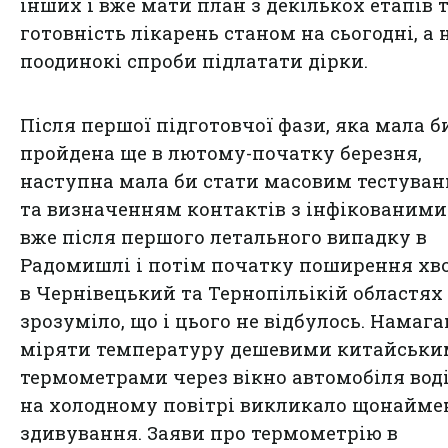
інших і вже мати план з декількох етапів 
готовність лікарень станом на сьогодні, а 
поодинокі спроби підлатати дірки.
Після першої підготовчої фази, яка мала б
пройдена ще в лютому-початку березня,
наступна мала би стати масовим тестува
та визначенням контактів з інфікованими
вже після першого летального випадку в
Радомишлі і потім початку поширення хв
в Чернівецький та Тернопільікій областях
зрозуміло, що і цього не відбулось. Намаг
міряти температуру дешевими китайськ
термометрами через вікно автомобіля воді
на холодному повітрі викликало щонайм
здивування. Заяви про термометрію в