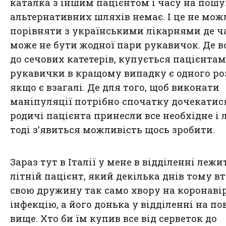
каталка з іншим пацієнтом і часу на пош
альтернативних шляхів немає. І це не мож
порівняти з українськими лікарнями де ч
може не бути жодної пари рукавичок. Де вс
до сечових катетерів, купується пацієнтам
рукавички в кращому випадку є одного ро
якщо є взагалі. Де для того, щоб виконати
маніпуляції потрібно спочатку дочекатис
родичі пацієнта принесли все необхідне і
тоді з'явиться можливість щось зробити.
Зараз тут в Італії у мене в відділенні лежи
літній пацієнт, який декілька днів тому в
свою дружину так само хвору на коронаві
інфекцію, а його донька у відділенні на по
вище. Хто би їм купив все від серветок до