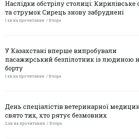
Наслідки обстрілу столиці: Кирилівське 
та струмок Сирець знову забруднені
1 хв на прочитання
Вчора
У Казахстані вперше випробували
пасажирський безпілотник із людиною 
борту
1 хв на прочитання
Вчора
День спеціалістів ветеринарної медицин
свято тих, хто рятує безмовних
2 хв на прочитання
Вчора