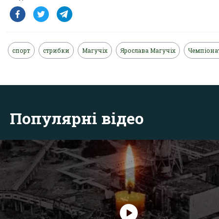
спорт
стрибки
Магучіх
Ярослава Магучіх
Чемпіона
Популярні відео