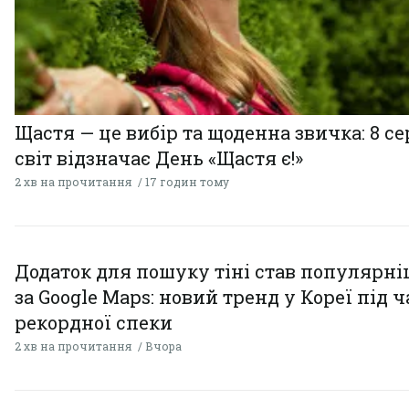
Щастя — це вибір та щоденна звичка: 8 с
світ відзначає День «Щастя є!»
2 хв на прочитання
17 годин тому
Додаток для пошуку тіні став популярн
за Google Maps: новий тренд у Кореї під ч
рекордної спеки
2 хв на прочитання
Вчора