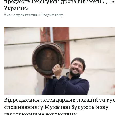
продають неіснуючі дрова від імені ДП 
України»
2 хв на прочитання
9 годин тому
Відродження легендарних локацій та ку
споживання: у Мукачеві будують нову
гастрономічну екосистему