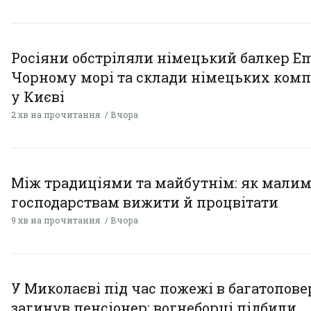
Росіяни обстріляли німецький балкер Em
Чорному морі та склади німецьких комп
у Києві
2 хв на прочитання
Вчора
Між традиціями та майбутнім: як мали
господарствам вижити й процвітати
9 хв на прочитання
Вчора
У Миколаєві під час пожежі в багатопове
загинув пенсіонер: вогнеборці підбили