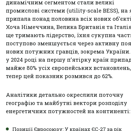
динамічним сегментом стали великі
промислові системи (utility-scale BESS), на 
припала понад половина всіх нових об'єкті
Хоча Німеччина, Велика Британія та Італія
ще тримають лідерство, їхня сукупна част
поступово зменшується через активну по
нових потужних гравців, зокрема України
у 2024 році на першу п'ятірку країн припа
майже 80% усіх європейських встановлень,
тепер цей показник розмився до 62%.
Аналітики детально окреслили поточну
географію та майбутні вектори розподілу
енергетичних потужностей на континенті:
Позиції Євросоюзу: У країнах ЄС-27 за рік