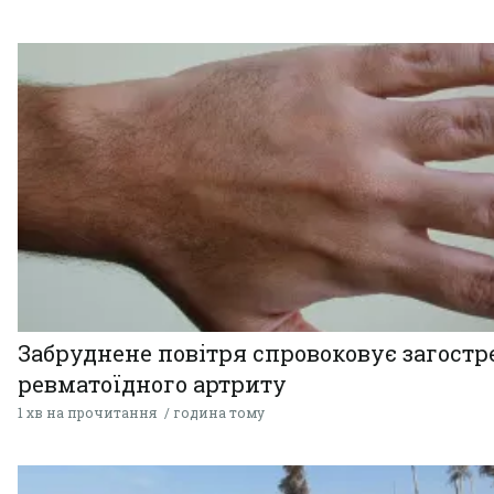
Забруднене повітря спровоковує загост
ревматоїдного артриту
1 хв на прочитання
година тому