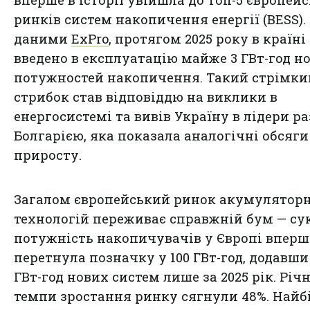
вперше в історії увійшла до топ-5 європей
ринків систем накопичення енергії (BESS).
даними
ExPro
, протягом 2025 року в країні
введено в експлуатацію майже 3 ГВт-год н
потужностей накопичення. Такий стрімки
стрибок став відповіддю на виклики в
енергосистемі та вивів Україну в лідери ра
Болгарією, яка показала аналогічні обсяги
приросту.
Загалом європейський ринок акумулятор
технологій переживає справжній бум — су
потужність накопичувачів у Європі вперш
перетнула позначку у 100 ГВт-год, додавши
ГВт-год нових систем лише за 2025 рік. Річн
темпи зростання ринку сягнули 48%. Найб