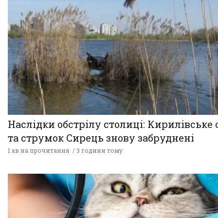
Наслідки обстрілу столиці: Кирилівське 
та струмок Сирець знову забруднені
1 хв на прочитання
3 години тому