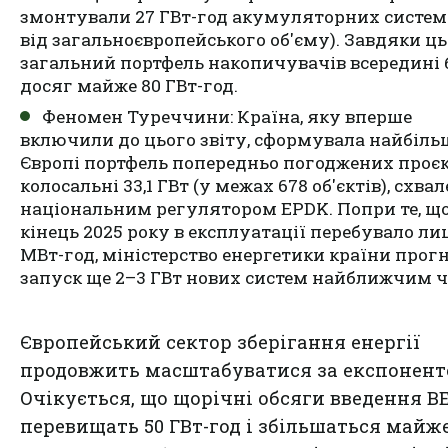
змонтували 27 ГВт-год акумуляторних систем
від загальноєвропейського об'єму). Завдяки ц
загальний портфель накопичувачів всередині 
досяг майже 80 ГВт-год.
Феномен Туреччини: Країна, яку вперше
включили до цього звіту, сформувала найбіль
Європі портфель попередньо погоджених проєк
колосальні 33,1 ГВт (у межах 678 об'єктів), схва
національним регулятором EPDK. Попри те, що
кінець 2025 року в експлуатації перебувало ли
МВт-год, міністерство енергетики країни прог
запуск ще 2–3 ГВт нових систем найближчим ч
Європейський сектор зберігання енергії
продовжить масштабуватися за експонент
Очікується, що щорічні обсяги введення B
перевищать 50 ГВт-год і збільшаться майж