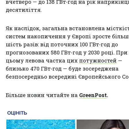
вчетверо — до 138 ГВт-год на рік наприкінц
десятиліття.
Як наслідок, загальна встановлена місткіс
систем накопичення у Європі зросте більш
шість разів: від поточних 100 ГВт-год до
прогнозованих 580 ГВт-год у 2030 році. При
цьому левова частка цих
потужностей
—
близько 470 ГВт-год — буде зосереджена
безпосередньо всередині Європейського Со
Більше новин читайте на
GreenPost
.