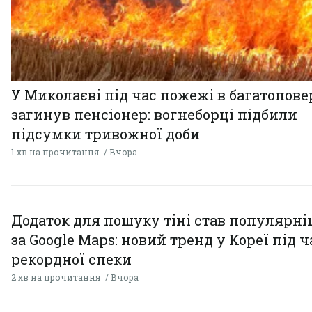
У Миколаєві під час пожежі в багатопове
загинув пенсіонер: вогнеборці підбили
підсумки тривожної доби
1 хв на прочитання
Вчора
Додаток для пошуку тіні став популярн
за Google Maps: новий тренд у Кореї під ч
рекордної спеки
2 хв на прочитання
Вчора