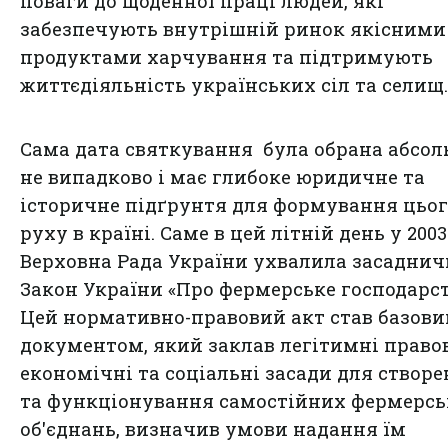
поваги до щоденної праці людей, які
забезпечують внутрішній ринок якісними
продуктами харчування та підтримують
життєдіяльність українських сіл та селищ.
Сама дата святкування була обрана абсо
не випадково і має глибоке юридичне та
історичне підґрунтя для формування цьо
руху в країні. Саме в цей літній день у 2003
Верховна Рада України ухвалила засадни
Закон України «Про фермерське господарст
Цей нормативно-правовий акт став базов
документом, який заклав легітимні правов
економічні та соціальні засади для створ
та функціонування самостійних фермерс
об'єднань, визначив умови надання їм