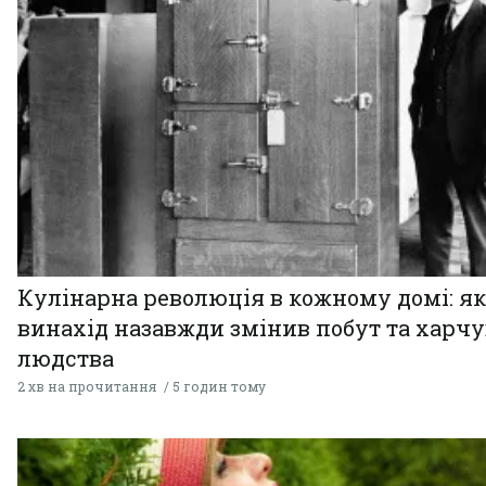
Кулінарна революція в кожному домі: як
винахід назавжди змінив побут та харч
людства
2 хв на прочитання
5 годин тому