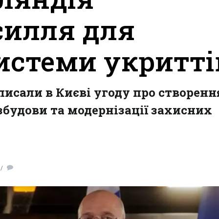
силля для
истеми укритті
писали в Києві угоду про створенн
збудови та модернізації захисних