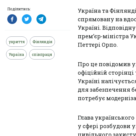
Поділитись:
Україна та Фінлянд
спрямовану на вдо
Україні. Відповідну
прем’єр-міністра У
укриття
Фінляндія
Петтері Орпо.
Україна
співпраця
Про це повідомив у
офіційній сторінці 
Україні налічуєтьс
для забезпечення б
потребує модерніза
Глава українського
у сфері розбудови 
цивільного захисту д