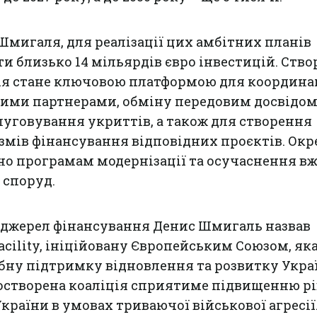
Шмигаля, для реалізації цих амбітних планів
и близько 14 мільярдів євро інвестицій. Ство
ія стане ключовою платформою для координа
ими партнерами, обміну передовим досвідом 
луговування укриттів, а також для створення
змів фінансування відповідних проєктів. Ок
но програмам модернізації та осучаснення в
 споруд.
 джерел фінансування Денис Шмигаль назвав
acility, ініційовану Європейським Союзом, як
бну підтримку відновлення та розвитку Укра
востворена коаліція сприятиме підвищенню р
країни в умовах триваючої військової агресії