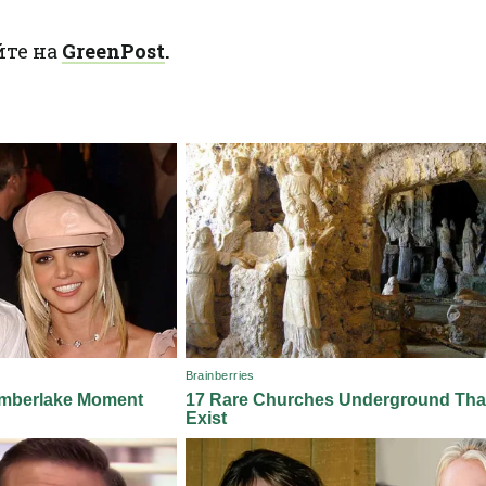
йте на
GreenPost
.