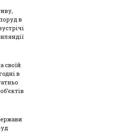
тиву,
поруд в
зустрічі
інляндії
а своїй
годні в
татньо
об’єктів
держави
руд