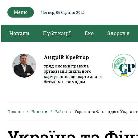
Меню
Четвер, 06 Серпня 2026
Новини
Публікації
Еко
Здоров'я
Андрій Крейтор
Уряд оновив правила
організації шкільного
харчування: що варто знати
батькам і громадам
Головна
Новини
Війна
Україна та Фінляндія об'єднаю
Україна та Фі