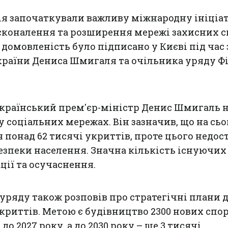
ія започаткували важливу міжнародну ініціа
сконалення та розширення мережі захисних с
 домовленість було підписано у Києві під час 
країни Дениса Шмигаля та очільника уряду Ф
країнський прем'єр-міністр Денис Шмигаль н
у соціальних мережах. Він зазначив, що на сьо
я понад 62 тисячі укриттів, проте цього недос
езпеки населення. Значна кількість існуючих 
ції та осучаснення.
 уряду також розповів про стратегічні плани 
укриттів. Метою є будівництво 2300 нових спо
о 2027 року, а до 2030 року – ще 3 тисячі.