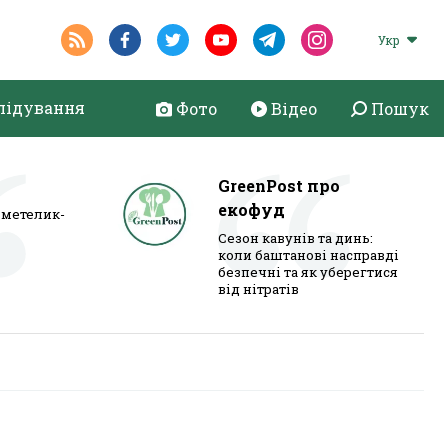
Укр
лідування
Фото
Відео
Пошук
GreenPost про
екофуд
метелик-
Сезон кавунів та динь:
коли баштанові насправді
безпечні та як уберегтися
від нітратів