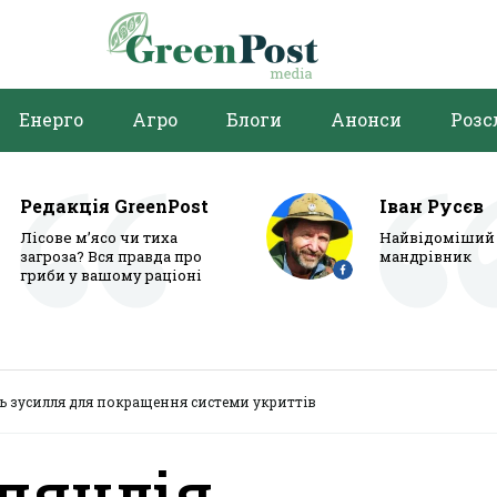
Енерго
Агро
Блоги
Анонси
Розс
Редакція GreenPost
Іван Русєв
Лісове м’ясо чи тиха
Найвідоміший 
загроза? Вся правда про
мандрівник
гриби у вашому раціоні
ть зусилля для покращення системи укриттів
нляндія