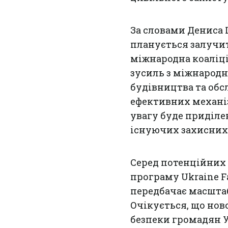
За словами Дениса 
планується залучит
міжнародна коаліц
зусиль з міжнародн
будівництва та обс
ефективних механі
увагу буде приділе
існуючих захисних
Серед потенційних
програму Ukraine F
передбачає масшта
Очікується, що но
безпеки громадян У