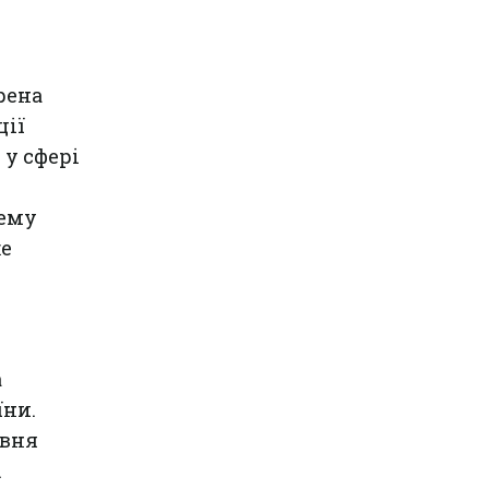
рена
ції
у сфері
рему
же
а
їни.
івня
.