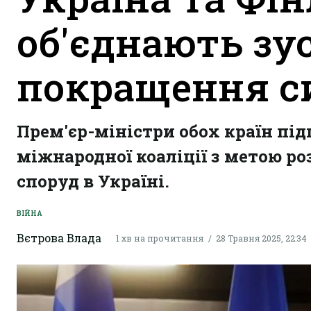
об'єднають зу
покращення с
Прем'єр-міністри обох країн під
міжнародної коаліції з метою ро
споруд в Україні.
ВІЙНА
Вєтрова Влада
1 хв на прочитання
28 Травня 2025, 22:34