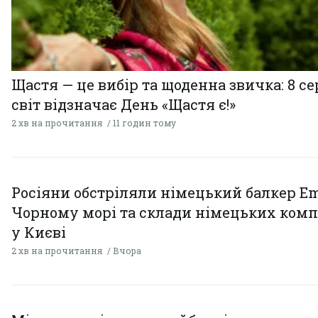
Щастя — це вибір та щоденна звичка: 8 с
світ відзначає День «Щастя є!»
2 хв на прочитання
11 годин тому
Росіяни обстріляли німецький балкер Em
Чорному морі та склади німецьких комп
у Києві
2 хв на прочитання
Вчора