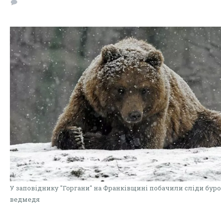
У заповіднику "Горгани" на Франківщині побачили сліди бур
ведмедя