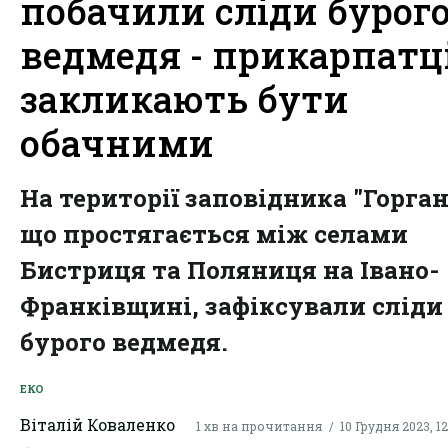
побачили сліди бурог
ведмедя - прикарпатц
закликають бути
обачними
На території заповідника "Горган
що простягається між селами
Бистриця та Поляниця на Івано-
Франківщині, зафіксували сліди
бурого ведмедя.
ЕКО
Віталій Коваленко
1 хв на прочитання
10 Грудня 2023, 12