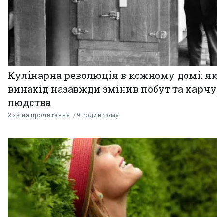
Кулінарна революція в кожному домі: як
винахід назавжди змінив побут та харч
людства
2 хв на прочитання
9 годин тому