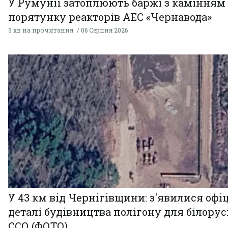
У Румунії затоплюють баржі з камінням
порятунку реакторів АЕС «Чернавода»
3 хв на прочитання
06 Серпня 2026
У 43 км від Чернігівщини: з'явилися офі
деталі будівництва полігону для білору
ССО (ФОТО)