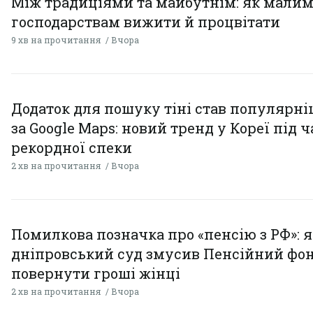
Між традиціями та майбутнім: як мали
господарствам вижити й процвітати
9 хв на прочитання
Вчора
Додаток для пошуку тіні став популярн
за Google Maps: новий тренд у Кореї під ч
рекордної спеки
2 хв на прочитання
Вчора
Помилкова позначка про «пенсію з РФ»: я
дніпровський суд змусив Пенсійний фо
повернути гроші жінці
2 хв на прочитання
Вчора