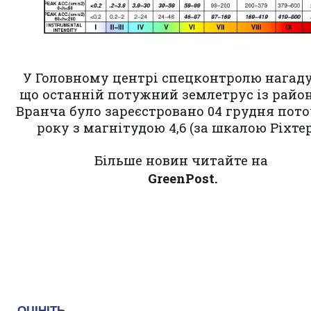
У Головному центрі спецконтролю нагад
що останній потужний землетрус із район
Вранча було зареєстровано 04 грудня пот
року з магнітудою 4,6 (за шкалою Ріхтер
Більше новин читайте на
GreenPost.