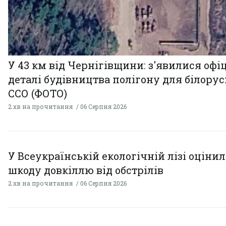
У 43 км від Чернігівщини: з'явилися офі
деталі будівництва полігону для білору
ССО (ФОТО)
2 хв на прочитання
06 Серпня 2026
У Всеукраїнській екологічній лізі оціни
шкоду довкіллю від обстрілів
2 хв на прочитання
06 Серпня 2026