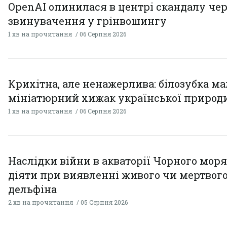
OpenAI опинилася в центрі скандалу чер
звинувачення у грінвошингу
1 хв на прочитання
06 Серпня 2026
Крихітна, але ненажерлива: білозубка ма
мініатюрний хижак української природ
1 хв на прочитання
06 Серпня 2026
Наслідки війни в акваторії Чорного моря
діяти при виявленні живого чи мертвог
дельфіна
2 хв на прочитання
05 Серпня 2026