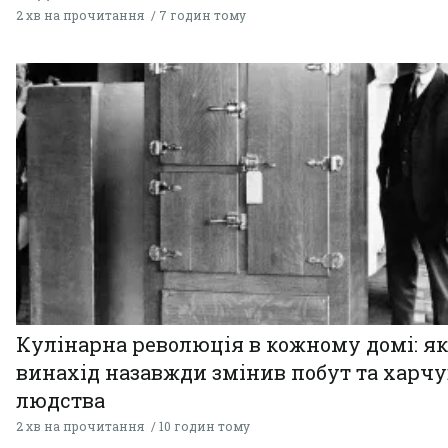
2 хв на прочитання
7 годин тому
Кулінарна революція в кожному домі: як
винахід назавжди змінив побут та харч
людства
2 хв на прочитання
10 годин тому