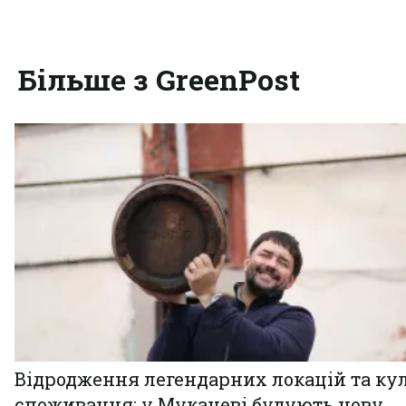
Більше з GreenPost
Відродження легендарних локацій та ку
споживання: у Мукачеві будують нову