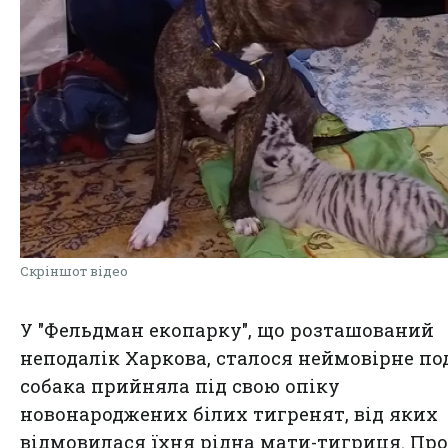
Скріншот відео
У "Фельдман екопарку", що розташований
неподалік Харкова, сталося неймовірне под
собака прийняла під свою опіку
новонароджених білих тигренят, від яких
відмовилася їхня рідна мати-тигриця. Про