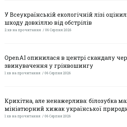
У Всеукраїнській екологічній лізі оціни
шкоду довкіллю від обстрілів
2 хв на прочитання
06 Серпня 2026
OpenAI опинилася в центрі скандалу чер
звинувачення у грінвошингу
1 хв на прочитання
06 Серпня 2026
Крихітна, але ненажерлива: білозубка ма
мініатюрний хижак української природ
1 хв на прочитання
06 Серпня 2026