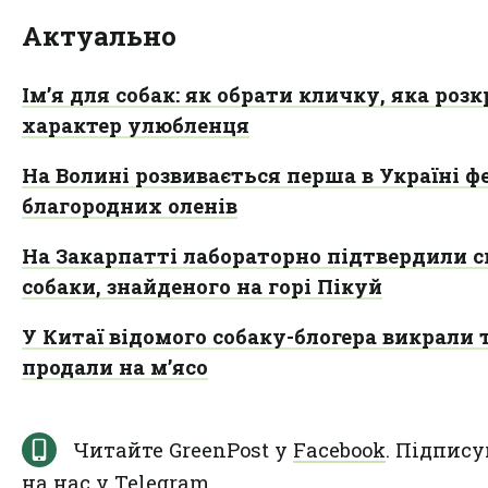
Актуально
Ім’я для собак: як обрати кличку, яка розк
характер улюбленця
На Волині розвивається перша в Україні ф
благородних оленів
На Закарпатті лабораторно підтвердили с
собаки, знайденого на горі Пікуй
У Китаї відомого собаку-блогера викрали 
продали на мʼясо
Читайте GreenPost у
Facebook
. Підпису
на нас у
Telegram
.