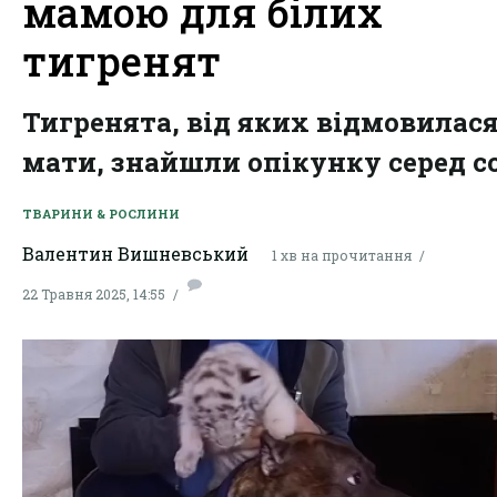
мамою для білих
тигренят
Тигренята, від яких відмовилас
мати, знайшли опікунку серед с
ТВАРИНИ & РОСЛИНИ
Валентин Вишневський
1 хв на прочитання
22 Травня 2025, 14:55