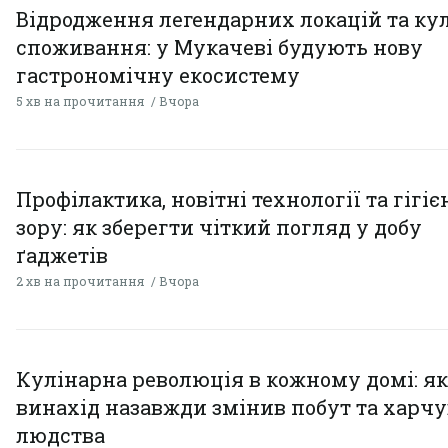
Відродження легендарних локацій та ку
споживання: у Мукачеві будують нову
гастрономічну екосистему
5 хв на прочитання
Вчора
Профілактика, новітні технології та гігіє
зору: як зберегти чіткий погляд у добу
ґаджетів
2 хв на прочитання
Вчора
Кулінарна революція в кожному домі: як
винахід назавжди змінив побут та харч
людства