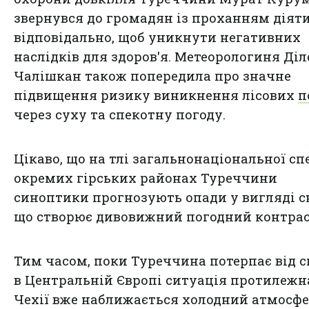
звернувся до громадян із проханням діят
відповідально, щоб уникнути негативних
наслідків для здоров'я. Метеорологиня Діл
Чалішкан також попередила про значне
підвищення ризику виникнення лісових
п
через суху та спекотну погоду.
Цікаво, що на тлі загальнонаціональної спе
окремих гірських районах Туреччини
синоптики прогнозують опади у вигляді сн
що створює дивовижний погодний контрас
Тим часом, поки Туреччина потерпає від с
в Центральній Європі ситуація протилежн
Чехії вже наближається холодний атмосф