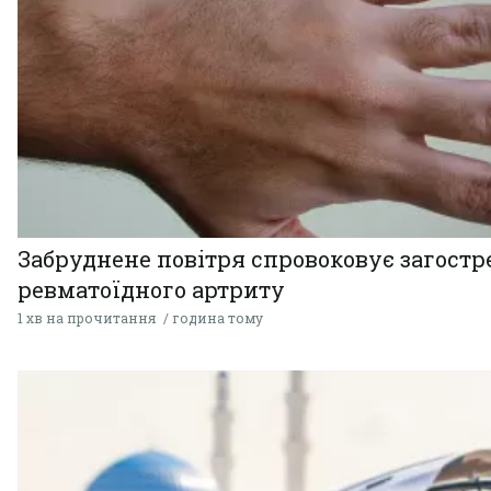
Забруднене повітря спровоковує загост
ревматоїдного артриту
1 хв на прочитання
година тому