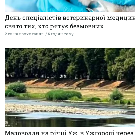
День спеціалістів ветеринарної медицин
свято тих, хто рятує безмовних
2 хв на прочитання
6 годин тому
Маловоддя на річці Уж: в Ужгороді через