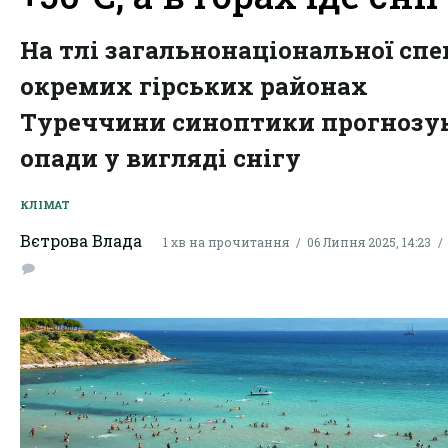
На тлі загальнонаціональної спе
окремих гірських районах
Туреччини синоптики прогнозу
опади у вигляді снігу
КЛІМАТ
Вєтрова Влада
1 хв на прочитання
06 Липня 2025, 14:23