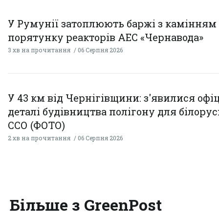
У Румунії затоплюють баржі з камінням
порятунку реакторів АЕС «Чернавода»
3 хв на прочитання
06 Серпня 2026
У 43 км від Чернігівщини: з'явилися офі
деталі будівництва полігону для білору
ССО (ФОТО)
2 хв на прочитання
06 Серпня 2026
Більше з GreenPost