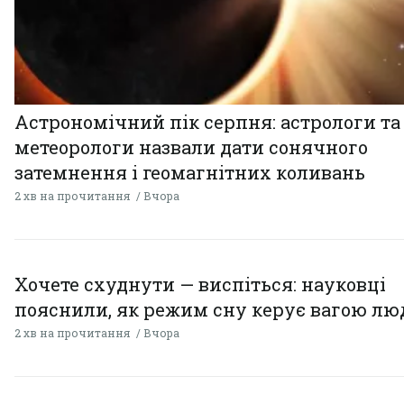
Астрономічний пік серпня: астрологи та
метеорологи назвали дати сонячного
затемнення і геомагнітних коливань
2 хв на прочитання
Вчора
Хочете схуднути — виспіться: науковці
пояснили, як режим сну керує вагою л
2 хв на прочитання
Вчора