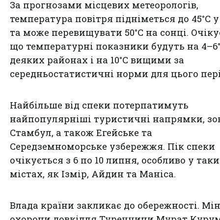
За прогнозами місцевих метеорологів,
температура повітря підніметься до 45°C у
та може перевищувати 50°C на сонці. Очіку
що температурні показники будуть на 4–6°C
деяких районах і на 10°C вищими за
середньостатистичні норми для цього пері
Найбільше від спеки потерпатимуть
найпопулярніші туристичні напрямки, зо
Стамбул, а також Егейське та
Середземноморське узбережжя. Пік спеки
очікується з 6 по 10 липня, особливо у так
містах, як Ізмір, Айдин та Маніса.
Влада країни закликає до обережності. Мін
охорони довкілля Туреччини Мурат Куру