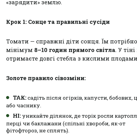
«зарядити» землю.
Крок 1: Сонце та правильні сусіди
Томати — справжні діти сонця. Їм потрібн
мінімум
8–10 годин прямого світла
. У тіні
отримаєте довгі стебла з кислими плодами
Золоте правило сівозміни:
ТАК:
садіть після огірків, капусти, бобових, 
або часнику.
НІ:
уникайте ділянок, де торік росли картопл
перці чи баклажани (спільні хвороби, як-от
фітофтороз, не сплять).