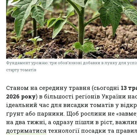
Фундамент урожаю: три обов’язкові добавки в лунку для усп
старту томатів
Станом на середину травня (сьогодні
13 тр
2026 року
) в більшості регіонів України на
ідеальний час для висадки томатів у відк
ґрунт або парники. Щоб рослини не «завм
на два тижні, а одразу пішли в ріст, важли
дотриматися
технології посадки та прави