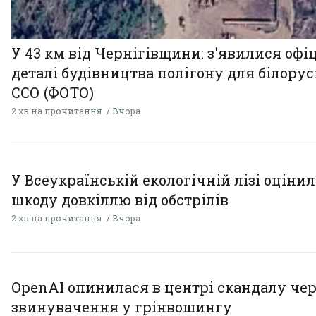
У 43 км від Чернігівщини: з'явилися офі
деталі будівництва полігону для білору
ССО (ФОТО)
2 хв на прочитання
Вчора
У Всеукраїнській екологічній лізі оціни
шкоду довкіллю від обстрілів
2 хв на прочитання
Вчора
OpenAI опинилася в центрі скандалу чер
звинувачення у грінвошингу