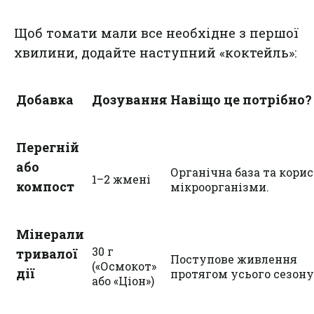
Щоб томати мали все необхідне з першої
хвилини, додайте наступний «коктейль»:
Добавка
Дозування
Навіщо це потрібно?
Перегній
або
Органічна база та корис
1–2 жмені
компост
мікроорганізми.
Мінерали
30 г
тривалої
Поступове живлення
(«Осмокот»
дії
протягом усього сезону
або «Ціон»)