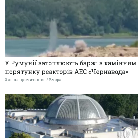
У Румунії затоплюють баржі з камінням
порятунку реакторів АЕС «Чернавода»
3 хв на прочитання
Вчора