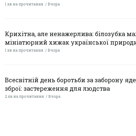
1 хв на прочитання
Вчора
Крихітна, але ненажерлива: білозубка ма
мініатюрний хижак української природ
1 хв на прочитання
Вчора
Всесвітній день боротьби за заборону яд
зброї: застереження для людства
2 хв на прочитання
Вчора