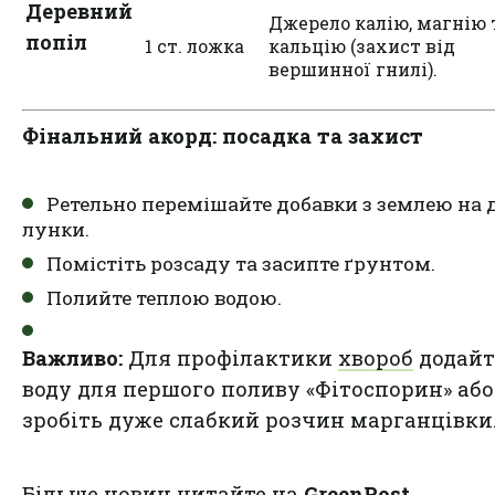
Деревний
Джерело калію, магнію 
попіл
1 ст. ложка
кальцію (захист від
вершинної гнилі).
Фінальний акорд: посадка та захист
Ретельно перемішайте добавки з землею на 
лунки.
Помістіть розсаду та засипте ґрунтом.
Полийте теплою водою.
Важливо:
Для профілактики
хвороб
додайт
воду для першого поливу «Фітоспорин» або
зробіть дуже слабкий розчин марганцівки
Більше новин читайте на
GreenPost
.