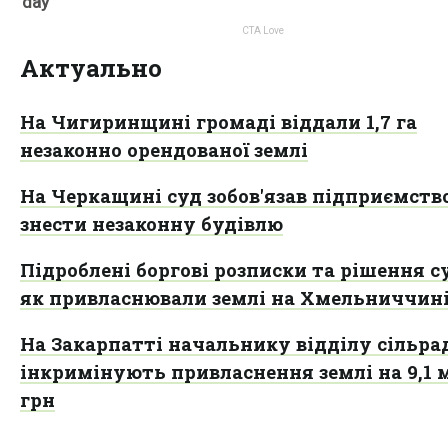
Актуально
На Чигиринщині громаді віддали 1,7 га
незаконно орендованої землі
На Черкащині суд зобов'язав підприємств
знести незаконну будівлю
Підроблені боргові розписки та рішення су
як привласнювали землі на Хмельниччин
На Закарпатті начальнику відділу сільра
інкримінують привласнення землі на 9,1 
грн