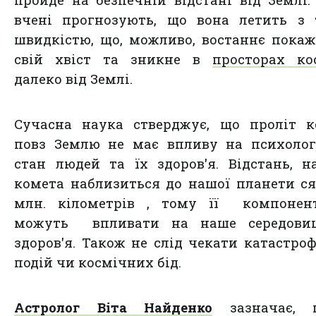
пройде на безпечній відстані від Землі.
вчені прогнозують, що вона летить з 
швидкістю, що, можливо, востаннє пока
свій хвіст та зникне в
просторах ко
далеко від Землі.
Сучасна наука стверджує, що проліт к
повз Землю не має впливу на психолог
стан людей та їх здоров'я. Відстань, 
комета наблизиться до нашої планети ся
млн. кілометрів , тому її компонен
можуть впливати на наше середови
здоров'я. Також не слід чекати катастро
подій чи космічних бід.
Астролог Віта Найденко
зазначає,