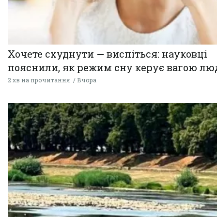
Хочете схуднути — виспіться: науковці
пояснили, як режим сну керує вагою л
2 хв на прочитання
Вчора