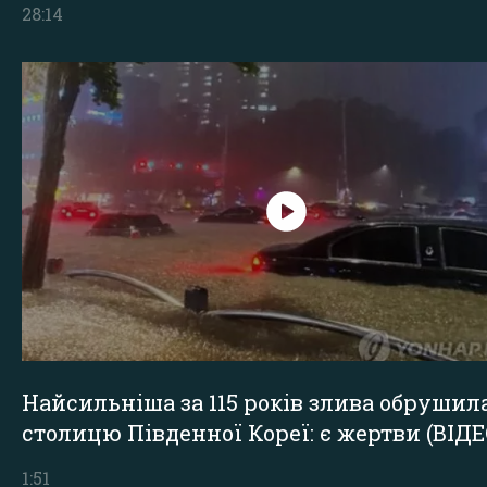
28:14
Найсильніша за 115 років злива обрушил
столицю Південної Кореї: є жертви (ВІДЕ
1:51