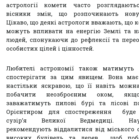
астрології комети часто розглядають
вісники змін, що розпочинають нову
Цікаво, що деякі астрологи вважають, що 
можуть впливати на енергію Землі та н
людей, спонукаючи до рефлексії та пере
особистих цілей і цінностей.
Любителі астрономії також матимуть 
спостерігати за цим явищем. Вона має
настільки яскравою, що її навіть можн
побачити неозброєним оком, як
заважатимуть пилові бурі та лісові п
Орієнтиром для спостереження буде 
сузір’я Великої Ведмедиці. Нау
рекомендують віддалитися від міського с
високих будівель та дерев, щоб поб