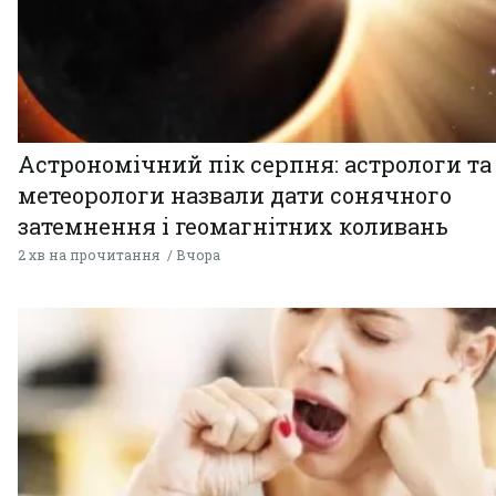
Астрономічний пік серпня: астрологи та
метеорологи назвали дати сонячного
затемнення і геомагнітних коливань
2 хв на прочитання
Вчора