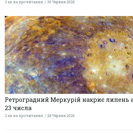
3 хв на прочитання
30 Червня 2026
Ретроградний Меркурій накриє липень 
23 числа
2 хв на прочитання
28 Червня 2026