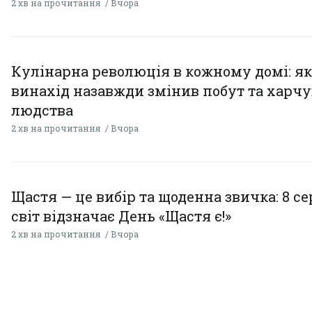
2 хв на прочитання
Вчора
Кулінарна революція в кожному домі: як
винахід назавжди змінив побут та харч
людства
2 хв на прочитання
Вчора
Щастя — це вибір та щоденна звичка: 8 с
світ відзначає День «Щастя є!»
2 хв на прочитання
Вчора