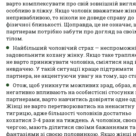
варто комплексувати про свій зовнішній вигля
особливо в ліжку. Якщо чоловік вважатиме жін
непривабливою, то ніколи не доведе справу до
фізичної близькості. Щоправда, це не означає, 
партнерам потрібно забути про догляд за свої
тілом.
Найбільший чоловічий страх — неспроможн
задовольнити кохану жінку. Якщо таке трапля
не варто принижувати чоловіка, сміятися над 
невдачею. У такій ситуації краще підтримати
партнера, не акцентуючи увагу на тому, що ст
Отож, щоб уникнути можливих зрад, образ, я
негативно впливають на особистісні стосунки
партнерами, варто навчитись довіряти одне о
Жінці не варто перетворюватись на ненаситну
тигрицю, адже більшості чоловіків достатньо
кохатися 3-4 рази на тиждень. А чоловіки, сво
чергою, мають ділитися своїми бажаннями та
фантазіями зі своєю половинкою. Якщо жінці 