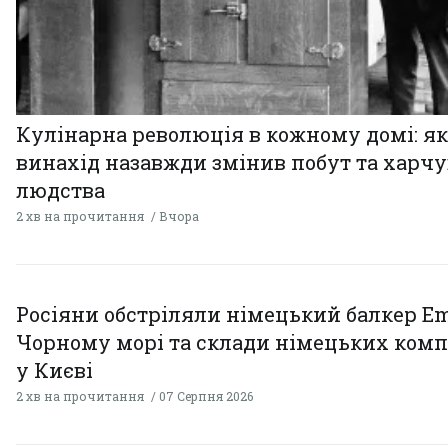
Кулінарна революція в кожному домі: як
винахід назавжди змінив побут та харч
людства
2 хв на прочитання
Вчора
Росіяни обстріляли німецький балкер Em
Чорному морі та склади німецьких комп
у Києві
2 хв на прочитання
07 Серпня 2026