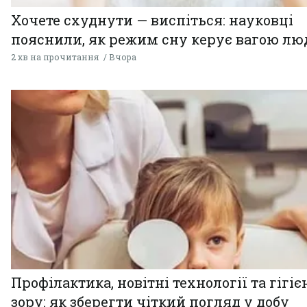
Хочете схуднути — виспіться: науковці
пояснили, як режим сну керує вагою л
2 хв на прочитання
Вчора
Профілактика, новітні технології та гігіє
зору: як зберегти чіткий погляд у добу