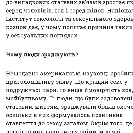
до випадкових статевих зв’язків зростає я
серед чоловіків, так і серед жінок.
Націона
Інститут сексології та сексуального здоров
розповідає, у чому полягає причина таких
у сексуальних поглядах.
Чому люди зраджують?
Нещодавно американські науковці зробил
приголомшливу заяву. Що кращий секс у
подружньої пари, то вища ймовірність зра
майбутньому. Ті люди, що були задоволені
статевим життям, зраджували більш охоче
оскільки в них формувалось позитивне
ставлення до сексу загалом. Окрім того, це
дослідження дало змогу оцінити деякі