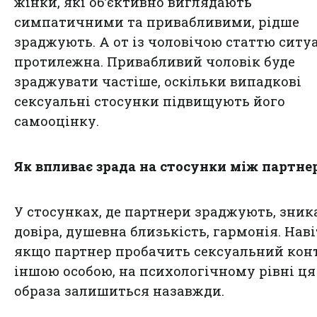
жінки, які об’єктивно виглядають
симпатичними та привабливими, рідше
зраджують. А от із чоловічою статтю ситу
протилежна. Привабливий чоловік буде
зраджувати частіше, оскільки випадкові
сексуальні стосунки підвищують його
самооцінку.
Як впливає зрада на стосунки між партн
У стосунках, де партнери зраджують, зник
довіра, душевна близькість, гармонія. Наві
якщо партнер пробачить сексуальний конт
іншою особою, на психологічному рівні ця
образа залишиться назавжди.