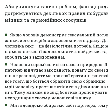
Аби уникнути таких проблем, фахівці рад
дотримуватись декількох правил побудов
міцних та гармонійних стосунків:
Якщо чоловік демонструє сексуальний потя
жінки, його потрібно задовольнити відразу. Д
чоловіка секс — це фізіологічна потреба. Якщо 
відмовляється її задовольняти, знайдеться та,
зробить це з задоволенням.
Чоловіки сором’язливі за своєю природою. 
партнер відчуває закоханість, повагу до своєї 
він не розповідатиме про свої еротичні фантазі
все тому, що боїться образити свою обраницю. 
мрії чоловіку простіше втілити з дівчиною на
ніч. Тому жінкам не слід боятись пропонувати
неординарне своєму чоловікові в ліжку.
Ми підсвідомо обираємо собі партнера, тому