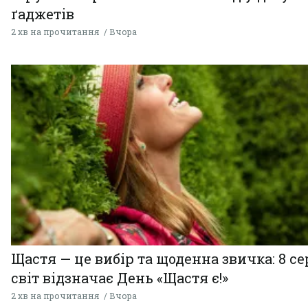
ґаджетів
2 хв на прочитання
Вчора
Щастя — це вибір та щоденна звичка: 8 с
світ відзначає День «Щастя є!»
2 хв на прочитання
Вчора