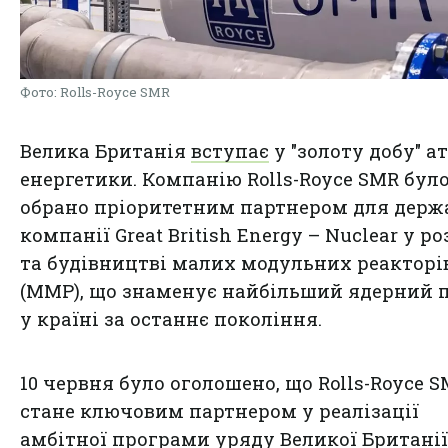
Фото: Rolls-Royce SMR
Велика Британія
вступає
у "золоту добу" а
енергетики. Компанію Rolls-Royce SMR бул
обрано пріоритетним партнером для держ
компанії Great British Energy – Nuclear у р
та будівництві малих модульних реакторі
(ММР), що знаменує найбільший ядерний 
у країні за останнє покоління.
10 червня було оголошено, що Rolls-Royce 
стане ключовим партнером у реалізації
амбітної програми уряду Великої Британії