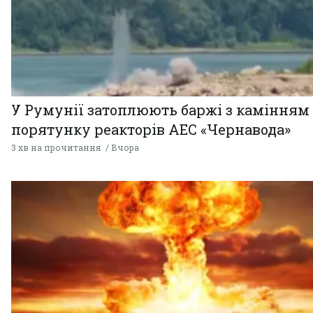
У Румунії затоплюють баржі з камінням
порятунку реакторів АЕС «Чернавода»
3 хв на прочитання
Вчора