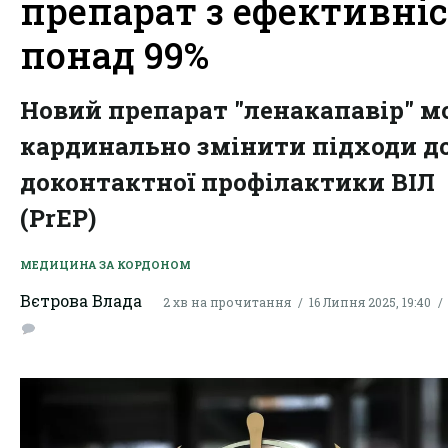
препарат з ефективні
понад 99%
Новий препарат "ленакапавір" м
кардинально змінити підходи д
доконтактної профілактики ВІЛ
(PrEP)
МЕДИЦИНА ЗА КОРДОНОМ
Вєтрова Влада
2 хв на прочитання
16 Липня 2025, 19:40