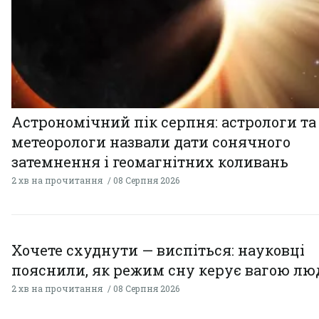
Астрономічний пік серпня: астрологи та
метеорологи назвали дати сонячного
затемнення і геомагнітних коливань
2 хв на прочитання
08 Серпня 2026
Хочете схуднути — виспіться: науковці
пояснили, як режим сну керує вагою л
2 хв на прочитання
08 Серпня 2026