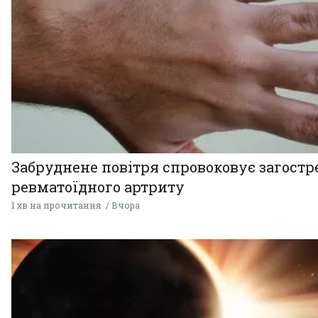
Забруднене повітря спровоковує загост
ревматоїдного артриту
1 хв на прочитання
Вчора