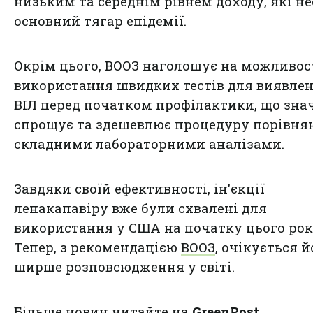
низьким та середнім рівнем доходу, які н
основний тягар епідемії.
Окрім цього, ВООЗ наголошує на можливос
використання швидких тестів для виявле
ВІЛ перед початком профілактики, що зна
спрощує та здешевлює процедуру порівнян
складними лабораторними аналізами.
Завдяки своїй ефективності, ін'єкції
ленакапавіру вже були схвалені для
використання у США на початку цього рок
Тепер, з рекомендацією
ВООЗ
, очікується й
ширше розповсюдження у світі.
Більше новин читайте на
GreenPost
.