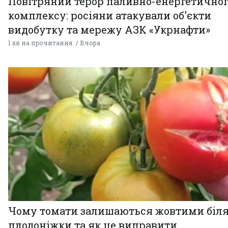
Повітряний терор паливно-енергетично
комплексу: росіяни атакували об'єкти
видобутку та мережу АЗК «Укрнафти»
1 хв на прочитання
Вчора
Чому томати залишаються жовтими біл
плодоніжки та як це виправити