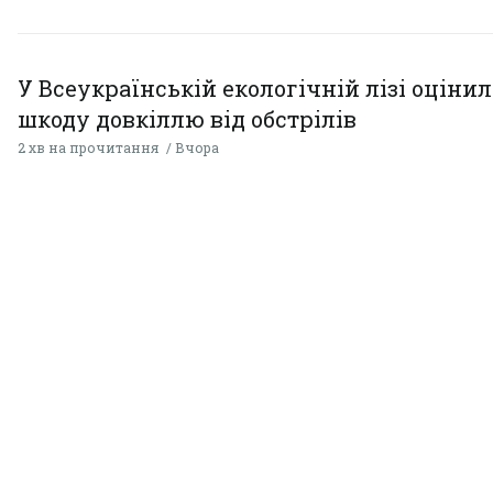
У Всеукраїнській екологічній лізі оціни
шкоду довкіллю від обстрілів
2 хв на прочитання
Вчора