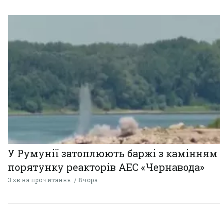
У Румунії затоплюють баржі з камінням
порятунку реакторів АЕС «Чернавода»
3 хв на прочитання
Вчора