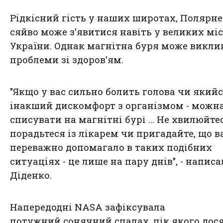
Рідкісний гість у наших широтах,
Полярне
сяйво
може з'явитися навіть у великих мі
України. Однак магнітна буря може викли
проблеми зі здоров'ям.
"Якщо у вас сильно болить голова чи який
інакший дискомфорт з організмом - можн
списувати на магнітні бурі ... Не хвилюйте
порадьтеся із лікарем чи пригадайте, що 
переважно допомагало в таких подібних
ситуаціях - це лише на пару днів", - написа
Діденко.
Напередодні NASA зафіксувала
потужний сонячний спалах, пік якого дося