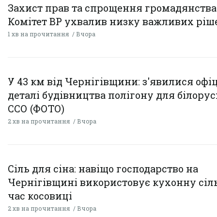
Захист прав та спрощення громадянства
Комітет ВР ухвалив низку важливих ріш
1 хв на прочитання
Вчора
У 43 км від Чернігівщини: з'явилися офі
деталі будівництва полігону для білору
ССО (ФОТО)
2 хв на прочитання
Вчора
Сіль для сіна: навіщо господарство на
Чернігівщині використовує кухонну сіль
час косовиці
2 хв на прочитання
Вчора