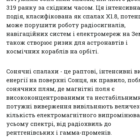
3:19 ранку за східним часом. Ця інтенсивн
подія, класифікована як спалах X1.8, поте
може порушити роботу радіосигналів,
навігаційних систем і електромереж на Зем
також створює ризик для астронавтів і
космічних кораблів на орбіті.
Сонячні спалахи - це раптові, інтенсивні 
енергії на поверхні Сонця, як правило, по
сонячних плям, де магнітні поля є
висококонцентрованими та нестабільними
потужні виверження вивільняють величе
кількість електромагнітного випромінюва
усьому спектрі, від радіохвиль до
рентгенівських і гамма-променів.