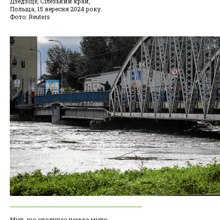
Дзедзіце, Сілезький край,
Польща, 15 вересня 2024 року.
Фото: Reuters
Міст, що сполучає чеське місто