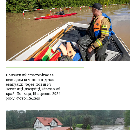
Пожежний спостерігає за
весляром із човна під час
евакуації через повінь у
Чеховиці-Дзедзіці, Сілезький
край, Польща, 15 вересня 2024
року. Фото: Reuters