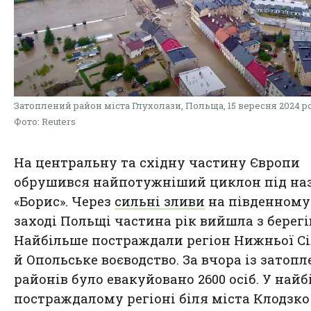
Затоплений район міста Глухолази, Польща, 15 вересня 2024 р
Фото: Reuters
На центральну та східну частину Європи
обрушився найпотужніший циклон під на
«Борис». Через
сильні зливи
на південному
заході Польщі частина рік вийшла з берегі
Найбільше постраждали регіон Нижньої Сі
й Опольське воєводство. За вчора із затоп
районів було евакуйовано 2600 осіб. У най
постраждалому регіоні біля міста Клодзко