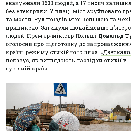
евакуювали 1600 людей, а 17 тисяч залиши
без електрики. У низці міст зруйновано гр
та мости. Рух поїздів між Польщею та Чех
припинено. Загинули щонайменше п'ятеро
людей. Прем'єр-міністр Польщі
Дональд Т
оголосив про підготовку до запровадження
країні режиму стихійного лиха.
«Дзеркало
показує, як виглядають наслідки стихії у
сусідній країні.