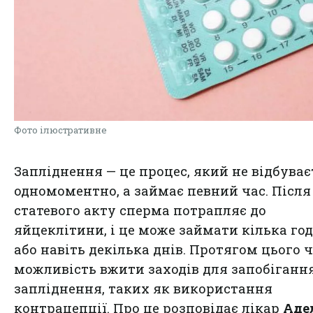
Фото ілюстративне
Запліднення — це процес, який не відбуває
одномоментно, а займає певний час. Після
статевого акту сперма потрапляє до
яйцеклітини, і це може займати кілька го
або навіть декілька днів. Протягом цього ч
можливість вжити заходів для запобіганн
запліднення, таких як використання
контрацепції. Про це
розповідає
лікар
Аде