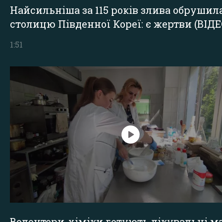
Найсильніша за 115 років злива обрушил
столицю Південної Кореї: є жертви (ВІДЕ
1:51
Волонтери-хіміки готують лікувальні ма