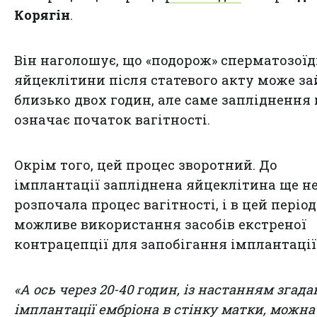
Корягін
.
Він наголошує, що «подорож» сперматозоїд
яйцеклітини після статевого акту може з
близько двох годин, але саме запліднення 
означає початок вагітності.
Окрім того, цей процес зворотний. До
імплантації запліднена яйцеклітина ще
н
розпочала процес вагітності
, і в цей період
можливе використання засобів екстреної
контрацепції для запобігання імплантації
«А ось через 20-40 годин, із настанням згада
імплантації ембріона в стінку матки, можна