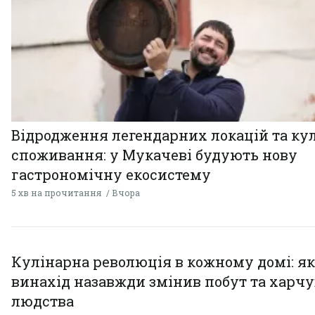
Відродження легендарних локацій та ку
споживання: у Мукачеві будують нову
гастрономічну екосистему
5 хв на прочитання
Вчора
Кулінарна революція в кожному домі: як
винахід назавжди змінив побут та харч
людства