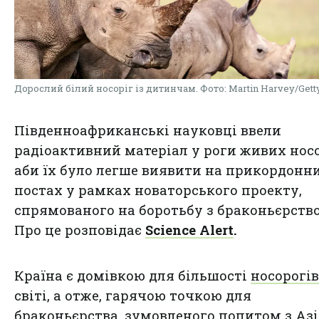
Дорослий білий носоріг із дитинчам. Фото: Martin Harvey/Gett
Південноафриканські науковці ввели
радіоактивний матеріал у роги живих носо
аби їх було легше виявити на прикордонн
постах у рамках новаторського проекту,
спрямованого на боротьбу з браконьєрств
Про це розповідає
Science Alert
.
Країна є домівкою для більшості
носорогів
світі, а отже, гарячою точкою для
браконьєрства, зумовленого попитом з Азії