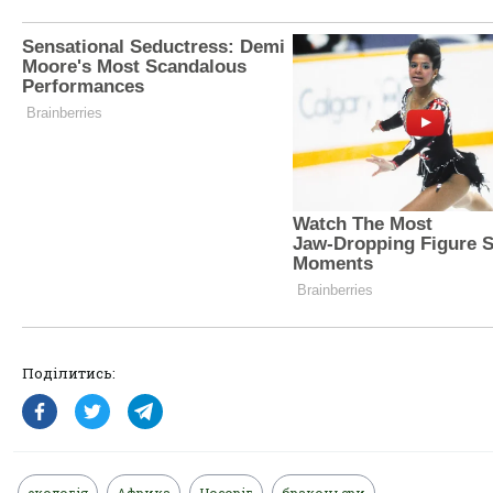
Поділитись:
екологія
Африка
Носоріг
браконьєри