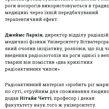
роги носорогів використовуються в тради
медицині через їхній передбачуваний
терапевтичний ефект.
Джеймс Ларкін
, директор відділу радіацій
медичної фізики Університету Вітватерсра
який очолив ініціативу, розповів, що під ч
введення радіоізотопів на роги однієї з ве
тварин він помістив «два крихітних
радіоактивних чипси».
Радіоактивний матеріал «зробить ріг марни
по суті, отруйним для споживання людино
додав
Нітайя Четті
, професор і декан
факультету наук того ж університету.