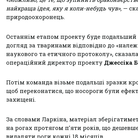
найкраща ідея, яку я коли-небудь чув»,
— ск
природоохоронець.
Останнім етапом проекту буде подальший
догляд за тваринами відповідно до «нале
наукового та етичного протоколу», сказал
операційний директор проекту
Джессіка Б
Потім команда візьме подальші зразки кро
щоб переконатися, що носороги були ефек
захищені.
За словами Ларкіна, матеріал зберігатиме
на рогах протягом п'яти років, що дешевше
видаляти роги кожні 18 місяців.