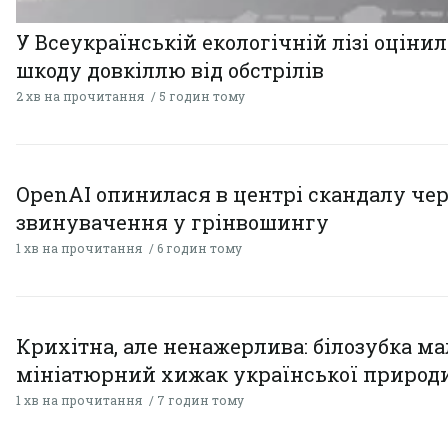
У Всеукраїнській екологічній лізі оціни
шкоду довкіллю від обстрілів
2 хв на прочитання
5 годин тому
OpenAI опинилася в центрі скандалу чер
звинувачення у грінвошингу
1 хв на прочитання
6 годин тому
Крихітна, але ненажерлива: білозубка ма
мініатюрний хижак української природ
1 хв на прочитання
7 годин тому