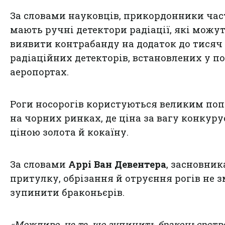
За словами науковців, прикордонники час
мають ручні детектори радіації, які можу
виявити контрабанду на додаток до тисяч
радіаційних детекторів, встановлених у по
аеропортах.
Роги носорогів користуються великим по
на чорних ринках, де ціна за вагу конкуру
ціною золота й кокаїну.
За словами
Аррі Ван Девентера
, засновник
притулку, обрізання й отруєння рогів не 
зупинити браконьєрів.
«Можливо, це те, що зупинить браконьєрство