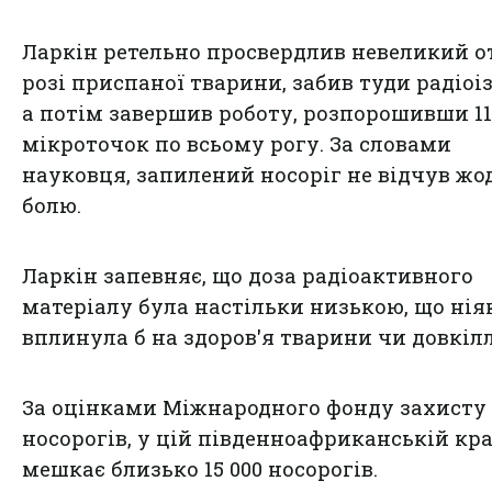
Ларкін ретельно просвердлив невеликий от
розі приспаної тварини, забив туди радіоі
а потім завершив роботу, розпорошивши 11
мікроточок по всьому рогу. За словами
науковця, запилений носоріг не відчув жо
болю.
Ларкін запевняє, що доза радіоактивного
матеріалу була настільки низькою, що нія
вплинула б на здоров'я тварини чи довкілл
За оцінками Міжнародного фонду захисту
носорогів, у цій південноафриканській кра
мешкає близько 15 000 носорогів.