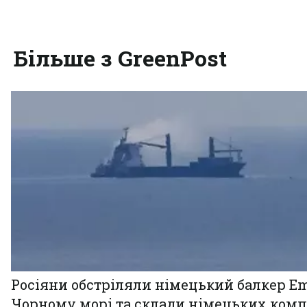
Більше з GreenPost
Росіяни обстріляли німецький балкер Em
Чорному морі та склади німецьких комп