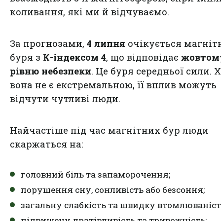
коливання, які ми й відчуваємо.
За прогнозами,
4 липня
очікується магніт
буря з
К-індексом 4
, що відповідає
жовтом
рівню небезпеки
. Це буря середньої сили. 
вона не є екстремальною, її вплив можуть
відчути чутливі люди.
Найчастіше під час магнітних бур люди
скаржаться на:
головний біль та запаморочення;
порушення сну, сонливість або безсоння;
загальну слабкість та швидку втомлюваніст
підвищену дратівливість та тривожність;