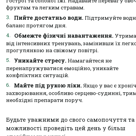
гострої та солоної їжі. Надавайте перевагу ово
фруктам та легким стравам.
Пийте достатньо води.
Підтримуйте вод
баланс протягом дня.
Обмежте фізичні навантаження.
Утрима
від інтенсивних тренувань, замінивши їх легк
прогулянкою на свіжому повітрі.
Уникайте стресу.
Намагайтеся не
перенапружуватися емоційно, уникайте
конфліктних ситуацій.
Майте під рукою ліки.
Якщо у вас є хроні
захворювання, особливо серцево-судинні, три
необхідні препарати поруч.
Будьте уважними до свого самопочуття та
можливості проведіть цей день у більш