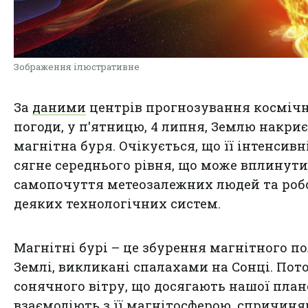
Зображення ілюстративне
За
даними
центрів прогнозування космічн
погоди, у п'ятницю, 4 липня, Землю накриє
магнітна буря. Очікується, що її інтенсивн
сягне середнього рівня, що може вплинути
самопочуття метеозалежних людей та роб
деяких технологічних систем.
Магнітні бурі – це збурення магнітного п
Землі, викликані спалахами на Сонці. Пот
сонячного вітру, що досягають нашої план
взаємодіють з її магнітосферою, спричин