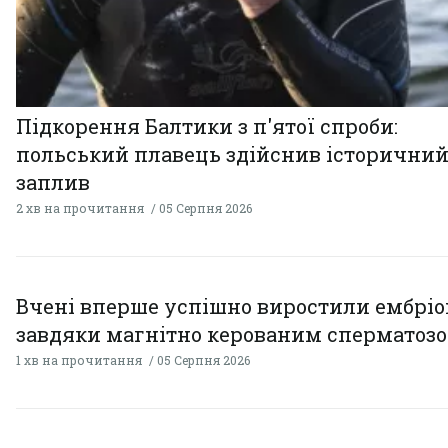
Підкорення Балтики з п'ятої спроби:
польський плавець здійснив історични
заплив
2 хв на прочитання
05 Серпня 2026
Вчені вперше успішно виростили ембрі
завдяки магнітно керованим сперматоз
1 хв на прочитання
05 Серпня 2026