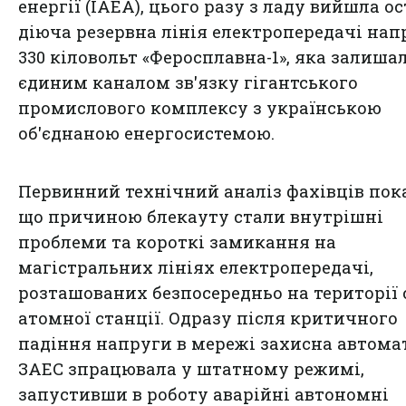
енергії (IAEA), цього разу з ладу вийшла о
діюча резервна лінія електропередачі на
330 кіловольт «Феросплавна-1», яка залиша
єдиним каналом зв'язку гігантського
промислового комплексу з українською
об'єднаною енергосистемою.
Первинний технічний аналіз фахівців пока
що причиною блекауту стали внутрішні
проблеми та короткі замикання на
магістральних лініях електропередачі,
розташованих безпосередньо на території 
атомної станції. Одразу після критичного
падіння напруги в мережі захисна автома
ЗАЕС зпрацювала у штатному режимі,
запустивши в роботу аварійні автономні