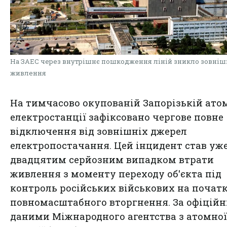
На ЗАЕС через внутрішнє пошкодження ліній зникло зовніш
живлення
На тимчасово окупованій
Запорізькій ато
електростанції
зафіксовано чергове повне
відключення від зовнішніх джерел
електропостачання. Цей інцидент став уж
двадцятим серйозним випадком втрати
живлення з моменту переходу об'єкта під
контроль російських військових на почат
повномасштабного вторгнення. За офіцій
даними Міжнародного агентства з атомної