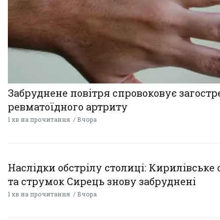
Забруднене повітря спровоковує загост
ревматоїдного артриту
1 хв на прочитання
Вчора
Наслідки обстрілу столиці: Кирилівське 
та струмок Сирець знову забруднені
1 хв на прочитання
Вчора