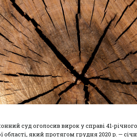
нний суд оголосив вирок у справі 41-річног
області, який протягом грудня 2020 р. — січня