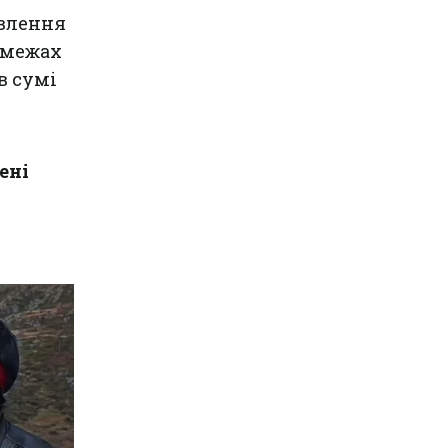
авлення
у межах
в сумі
ені