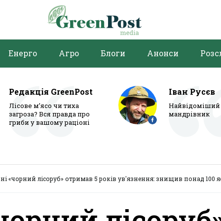
Енерго
Агро
Блоги
Анонси
Розс
Редакція GreenPost
Іван Русєв
Лісове м’ясо чи тиха
Найвідоміший 
загроза? Вся правда про
мандрівник
гриби у вашому раціоні
і «чорний лісоруб» отримав 5 років ув'язнення: знищив понад 100 я
чорний лісоруб