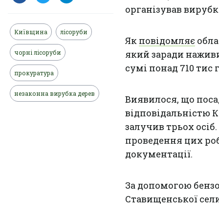
організував вирубк
Київщина
лісоруби
Як
повідомляє
обла
чорні лісоруби
який заради наживи
сумі понад 710 тис 
прокуратура
незаконна вирубка дерев
Виявилося, що поса
відповідальністю К
залучив трьох осіб.
проведення цих роб
документації.
За допомогою бензо
Ставищенської сели