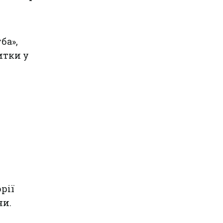
ба»,
итки у
рії
ни.