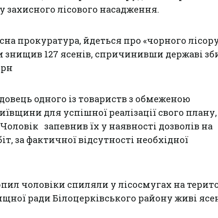
у захисного лісового насадження.
сна прокуратура, йдеться про «чорного лісору
 знищив 127 ясенів, спричинивши державі зб
грн
довець одного із товариств з обмеженою
иївщини для успішної реалізації свого плану,
 Чоловік запевнив їх у наявності дозволів на
іт, за фактичної відсутності необхідної
пил чоловіки спиляли у лісосмугах на терито
щної ради Білоцерківського району живі ясе