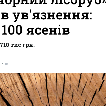
в ув'язнення:
100 ясенів
10 тис грн.