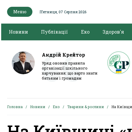
Меню
Пʼятниця, 07 Серпня 2026
Новини
Публікації
Еко
Здоров'я
Андрій Крейтор
Уряд оновив правила
організації шкільного
харчування: що варто знати
батькам і громадам
Головна
Новини
Еко
Тварини & рослини
На Київщин
На Київщині «