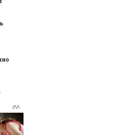
х
ть
нно
.