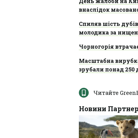
День жалоби на Киї
внаслідок масован
Спиляв шість дубі
молодика за нищен
Чорногорія втрачає
Масштабна вирубка
зрубали понад 250 
Читайте Green