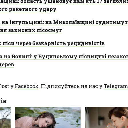
вщині: область ушановує пам'ять 17 загибли
ого ракетного удару
в на Інгульщині: на Миколаївщині судитиму
ня захисних лісосмуг
 ліси через безкарність рецидивістів
 на Волині: у Буцинському лісництві незако
дерев
Post у
Facebook
. Підписуйтесь на нас у
Telegram