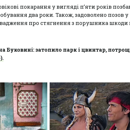
вікові покарання у вигляді п’яти років позб
обування два роки. Також, задоволено позов 
вадження про стягнення з порушника шкоди 
на Буковині: затопило парк і цвинтар, потрощ
).