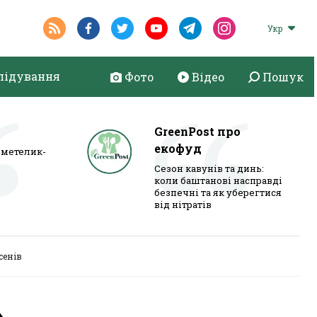
Укр
лідування
Фото
Відео
Пошук
GreenPost про
екофуд
метелик-
Сезон кавунів та динь:
коли баштанові насправді
безпечні та як уберегтися
від нітратів
сенів
»