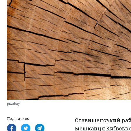
pixabay
Поділитись:
Ставищенський райо
мешканця Київської 