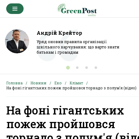
Андрій Крейтор
Уряд оновив правила організації
шкільного харчування: що варто знати
батькам і громадам
Головна
Новини
Еко
Клімат
На фоні гігантських пожеж пройшовся торнадо з полум'я (відео)
На фоні гігантських
пожеж пройшовся
торнадо з полум'я (від