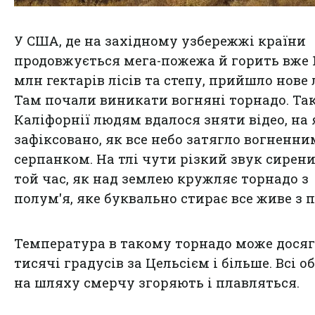
У США, де на західному узбережжі країни
продовжується мега-пожежа й горить вже 1
млн гектарів лісів та степу, прийшло нове 
Там почали виникати вогняні торнадо. Так
Каліфорнії людям вдалося зняти відео, на
зафіксовано, як все небо затягло вогненни
серпанком. На тлі чути різкий звук сирени
той час, як над землею кружляє торнадо з
полум'я, яке буквально стирає все живе з п
Температура в такому торнадо може дося
тисячі градусів за Цельсієм і більше. Всі о
на шляху смерчу згоряють і плавляться.