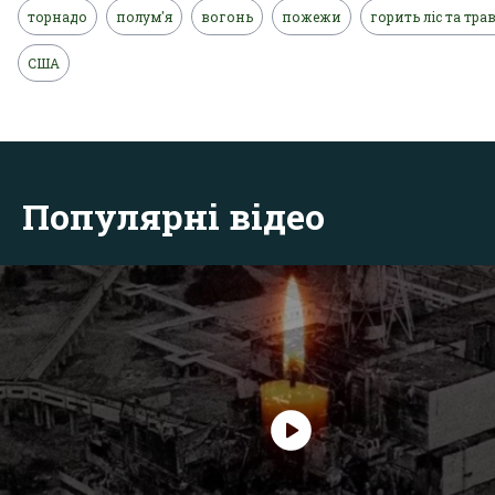
торнадо
полум'я
вогонь
пожежи
горить ліс та тра
США
Популярні відео