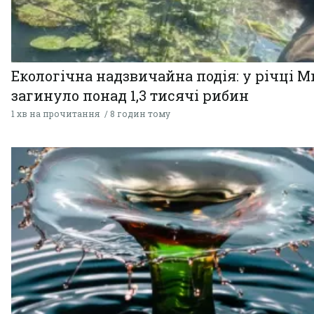
Екологічна надзвичайна подія: у річці М
загинуло понад 1,3 тисячі рибин
1 хв на прочитання
8 годин тому