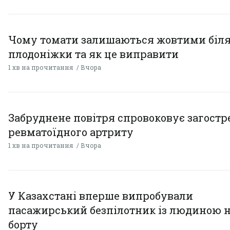
Чому томати залишаються жовтими біл
плодоніжки та як це виправити
1 хв на прочитання
Вчора
Забруднене повітря спровоковує загост
ревматоїдного артриту
1 хв на прочитання
Вчора
У Казахстані вперше випробували
пасажирський безпілотник із людиною 
борту