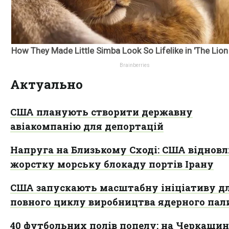
Актуально
США планують створити державну
авіакомпанію для депортацій
Напруга на Близькому Сході: США віднов
жорстку морську блокаду портів Ірану
США запускають масштабну ініціативу д
повного циклу виробництва ядерного пал
40 футбольних полів попелу: на Черкащині