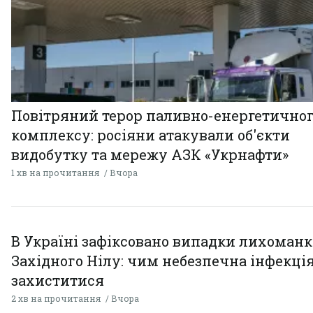
Повітряний терор паливно-енергетично
комплексу: росіяни атакували об'єкти
видобутку та мережу АЗК «Укрнафти»
1 хв на прочитання
Вчора
В Україні зафіксовано випадки лихоман
Західного Нілу: чим небезпечна інфекція
захиститися
2 хв на прочитання
Вчора