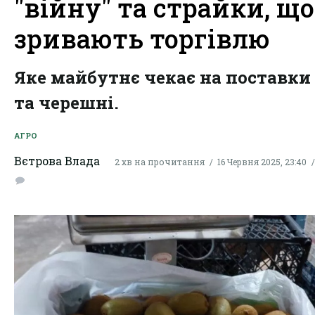
"війну" та страйки, що
зривають торгівлю
Яке майбутнє чекає на поставки 
та черешні.
АГРО
Вєтрова Влада
2 хв на прочитання
16 Червня 2025, 23:40