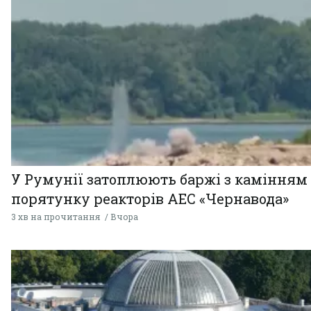
У Румунії затоплюють баржі з камінням
порятунку реакторів АЕС «Чернавода»
3 хв на прочитання
Вчора