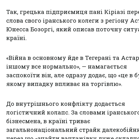
Так, грецька підприємиця пані Кіріазі пер
слова свого іранського колеги з регіону Ас
Юнесса Бозоргі, який описав поточну ситу
країні.
«Війна в основному йде в Тегерані та Астарі
іншому все нормально», — намагається
заспокоїти він, але одразу додає, що «це в б
якому випадку впливає на торгівлю».
До внутрішнього конфлікту додається
логістичний колапс. За словами іранськог
бізнесмена, в країні триває
загальнонаціональний страйк далекобійни
через що «знайти вантажівку дуже складно