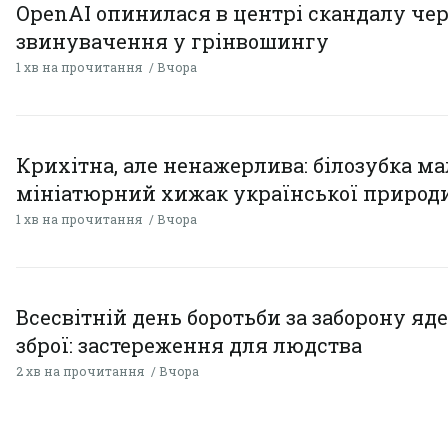
OpenAI опинилася в центрі скандалу чер
звинувачення у грінвошингу
1 хв на прочитання
Вчора
Крихітна, але ненажерлива: білозубка ма
мініатюрний хижак української природ
1 хв на прочитання
Вчора
Всесвітній день боротьби за заборону яд
зброї: застереження для людства
2 хв на прочитання
Вчора