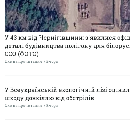
У 43 км від Чернігівщини: з'явилися офі
деталі будівництва полігону для білору
ССО (ФОТО)
2 хв на прочитання
Вчора
У Всеукраїнській екологічній лізі оціни
шкоду довкіллю від обстрілів
2 хв на прочитання
Вчора