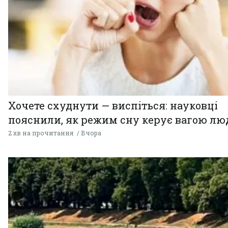
Хочете схуднути — виспіться: науковці
пояснили, як режим сну керує вагою л
2 хв на прочитання
Вчора