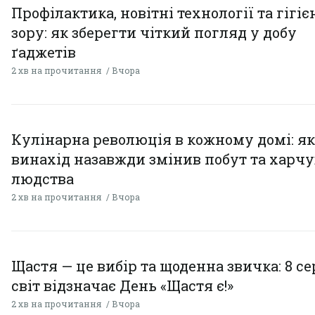
Профілактика, новітні технології та гігіє
зору: як зберегти чіткий погляд у добу
ґаджетів
2 хв на прочитання
Вчора
Кулінарна революція в кожному домі: як
винахід назавжди змінив побут та харч
людства
2 хв на прочитання
Вчора
Щастя — це вибір та щоденна звичка: 8 с
світ відзначає День «Щастя є!»
2 хв на прочитання
Вчора