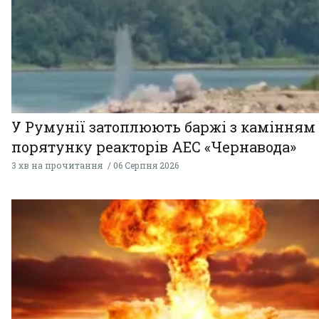
У Румунії затоплюють баржі з камінням
порятунку реакторів АЕС «Чернавода»
3 хв на прочитання
06 Серпня 2026