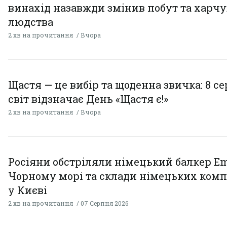
винахід назавжди змінив побут та харч
людства
2 хв на прочитання
Вчора
Щастя — це вибір та щоденна звичка: 8 с
світ відзначає День «Щастя є!»
2 хв на прочитання
Вчора
Росіяни обстріляли німецький балкер Em
Чорному морі та склади німецьких комп
у Києві
2 хв на прочитання
07 Серпня 2026