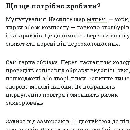
Що ще потрібно зробити?
Мульчування. Насипте шар
мульчі
— кори,
тирси або ж компосту — навколо стовбурів
і чагарників. Це допоможе зберегти вологу
захистить корені від переохолодження.
Санітарна обрізка. Перед настанням холод
проведіть санітарну обрізку: видаліть сухі
пошкоджені або хворі гілки. Залиште лише
здорові, молоді пагони. Це покращить
циркуляцію повітря і зменшить ризик
захворювань.
Захист від заморозків. Підготуйтеся до ні
заморозків. Якщо у вас є теплолюбні росли