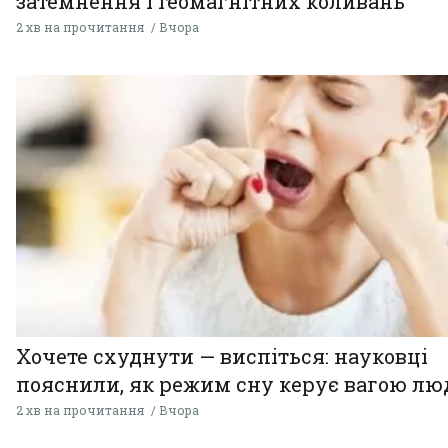
затемнення і геомагнітних коливань
2 хв на прочитання
Вчора
Хочете схуднути — виспіться: науковці
пояснили, як режим сну керує вагою л
2 хв на прочитання
Вчора