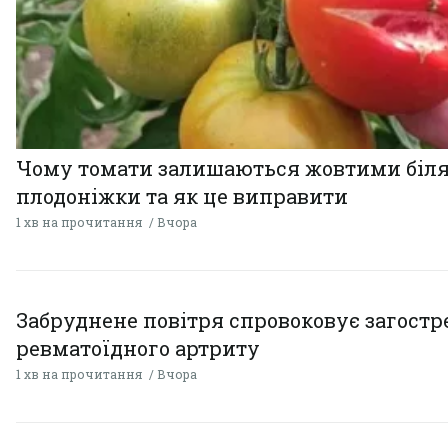
Чому томати залишаються жовтими біл
плодоніжки та як це виправити
1 хв на прочитання
Вчора
Забруднене повітря спровоковує загост
ревматоїдного артриту
1 хв на прочитання
Вчора