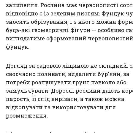
запилення. Рослина має червонолисті сорти
відповідно є із зеленим листям. Фундук ч
зносить обрізування, і з нього можна фор
будь-які геометричні фігури — особливо г
виглядатиме сформований червонолисти
фундук.
Догляд за садовою ліщиною не складний: с
своєчасно поливати, видаляти бур'яни, за
потреби розпушувати ґрунт навколо або
замульчувати. Дорослі рослини дають кор
парость, її слід вирізати, а також можна
відкопувати та використовувати для
розмноження.