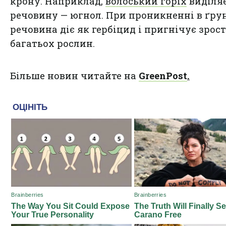
крону. Наприклад,
волоський горіх
виділя
речовину — югнол. При проникненні в ґру
речовина діє як гербіцид і пригнічує зрос
багатьох рослин.
Більше новин читайте на
GreenPost
.