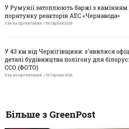
У Румунії затоплюють баржі з камінням
порятунку реакторів АЕС «Чернавода»
3 хв на прочитання
06 Серпня 2026
У 43 км від Чернігівщини: з'явилися офі
деталі будівництва полігону для білору
ССО (ФОТО)
2 хв на прочитання
06 Серпня 2026
Більше з GreenPost