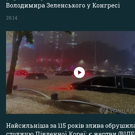
Володимира Зеленського у Конгресі
28:14
Найсильніша за 115 років злива обрушил
столицю Південної Кореї: є жертви (ВІДЕ