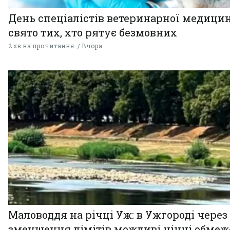
День спеціалістів ветеринарної медицин
свято тих, хто рятує безмовних
2 хв на прочитання
Вчора
Маловоддя на річці Уж: в Ужгороді через
зменшення лімітів можливі нічні обме