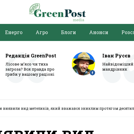
Енерго
Агро
Блоги
Анонси
Розс
Редакція GreenPost
Іван Русєв
Лісове м’ясо чи тиха
Найвідоміший 
загроза? Вся правда про
мандрівник
гриби у вашому раціоні
и виявили вид метеликів, який вважався зниклим протягом десятил
иявили вид