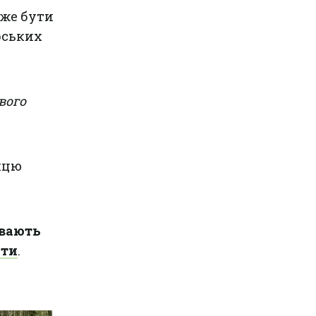
оже бути
рських
вого
ницю
ивають
яти
.