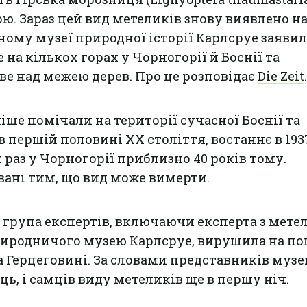
ю. Зараз цей вид метеликів знову виявлено н
ному музеї природної історії Карлсруе заявил
на кількох горах у Чорногорії й Боснії та
иве над межею дерев. Про це розповідає
Die Zeit
.
іше помічали на території сучасної Боснії та
 першій половині ХХ століття, востаннє в 1937 
 раз у Чорногорії приблизно 40 років тому.
ані тим, що вид може вимерти.
група експертів, включаючи експерта з мете
риродничого музею Карлсруе, вирушила на п
та Герцеговині. За словами представників музе
ь, і самців виду метеликів ще в першу ніч.