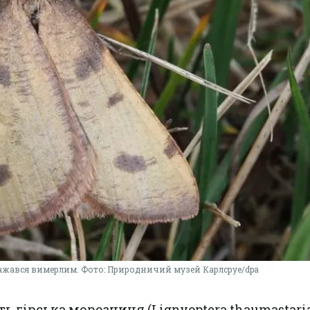
вважався вимерлим. Фото: Природничий музей Карлсруе/dpa
ь гірська морозниця (Lignyoptera thaumastari