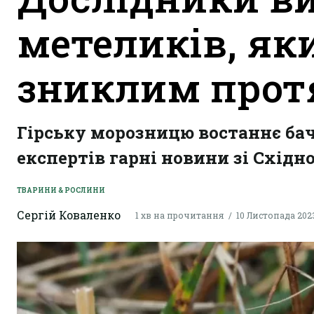
метеликів, як
зниклим прот
Гірську морозницю востаннє бачи
експертів гарні новини зі Східно
ТВАРИНИ & РОСЛИНИ
Сергій Коваленко
1 хв на прочитання
10 Листопада 2023