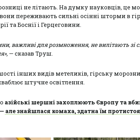
розниці не літають. На думку науковців, це м
вони переживають сильні осінні шторми в гі
ї та Боснії і Герцеговини.
ини, важливі для розмноження, не вилітають зі с
я»,
— сказав Труш.
ьшості інших видів метеликів, гірську мороз
иваблює штучне освітлення.
що
азійські шершні захоплюють Європу та вб
— але знайшлася комаха, здатна їм протисто