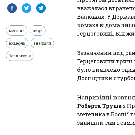
вважалася втрачено
Балканах. У Держав
комаха відома лише 
метелик
види
Герцеговині. Він ж
вимерли
знайшли
Зазначений вид ран
Чорногорія
Герцеговини тричі в
було виявлено один
Дослідники стурбов
Наприкінці жовтня 
Роберта Труша
з П
метелика в Боснії 
знайшли там і самиц