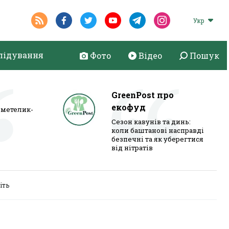
Укр
лідування
Фото
Відео
Пошук
GreenPost про
екофуд
метелик-
Сезон кавунів та динь:
коли баштанові насправді
безпечні та як уберегтися
від нітратів
іть