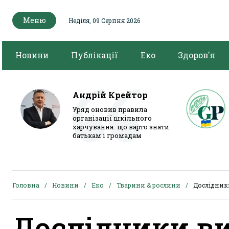
Меню
Неділя, 09 Серпня 2026
Новини
Публікації
Еко
Здоров'я
Андрій Крейтор
Уряд оновив правила
організації шкільного
харчування: що варто знати
батькам і громадам
Головна
Новини
Еко
Тварини & рослини
Дослідник
Дослідники в