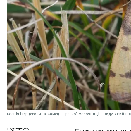
Боснія і Герцеговина. Самець гірської морозниці — виду, який 
Поділитись:
Протягом десятиліт