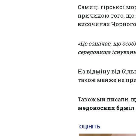
Самиці гірської мо
причиною того, що 
височинах Чорногорі
«Це означає, що особ
середовища існуванн
На відміну від біл
також майже не пр
Також ми писали, 
медоносних бджіл 