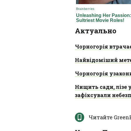
Актуально
Чорногорія втрачає
Найвідоміший мет
Чорногорія узакон
Нищить сади, лізе 
зафіксували небез
Читайте Green