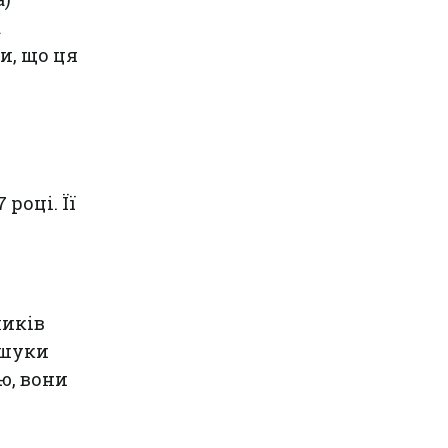
а
и, що ця
році. Її
ликів
ошуки
ю, вони