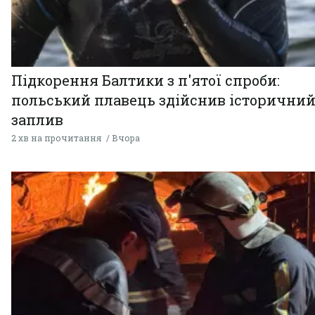
Підкорення Балтики з п'ятої спроби:
польський плавець здійснив історични
заплив
2 хв на прочитання
Вчора