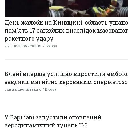
День жалоби на Київщині: область ушан
пам'ять 17 загиблих внаслідок масовано
ракетного удару
2 хв на прочитання
Вчора
Вчені вперше успішно виростили ембрі
завдяки магнітно керованим сперматоз
1 хв на прочитання
Вчора
У Варшаві запустили оновлений
аеродинамічний тунель T-3