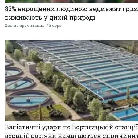
83% вирощених людиною ведмежат гризл
виживають у дикій природі
2 хв на прочитання
Вчора
Балістичні удари по Бортницькій станці
аерації: росіяни намагаються спричини