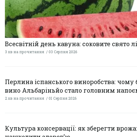
Всесвітній день кавуна: соковите свято л
3 хв на прочитання
03 Серпня 2026
Перлина іспанського виноробства: чому 
вино Альбаріньйо стало головним напоє
2 хв на прочитання
01 Серпня 2026
Культура консервації: як зберегти врожай
нашкодити здоров’ю