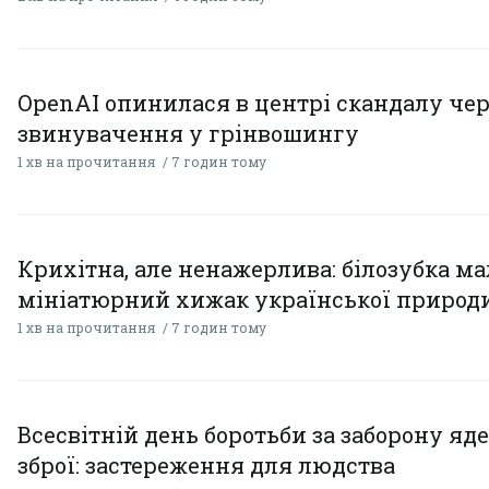
OpenAI опинилася в центрі скандалу чер
звинувачення у грінвошингу
1 хв на прочитання
7 годин тому
Крихітна, але ненажерлива: білозубка ма
мініатюрний хижак української природ
1 хв на прочитання
7 годин тому
Всесвітній день боротьби за заборону яд
зброї: застереження для людства