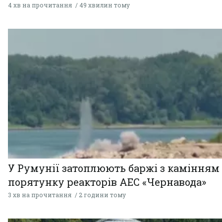
4 хв на прочитання
49 хвилин тому
У Румунії затоплюють баржі з камінням
порятунку реакторів АЕС «Чернавода»
3 хв на прочитання
2 години тому