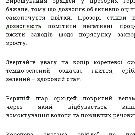
Вирощування орхідей у прозорих гор
бажане, тому що дозволяє об'єктивно оці
самопочуття квітки. Прозорі стінки в
дозволяют
ь помітити негативні проц
вжити заходів щодо порятунку захвор
зросту.
Звертайте увагу на колір кореневої си
темно-зелений означає гниття, срібл
зелений – здоровий стан.
Верхній шар орхідей покритий велам
через який відбувається капіл
всмоктування вологи та поживних речови
Коренева система орхідеї не пот