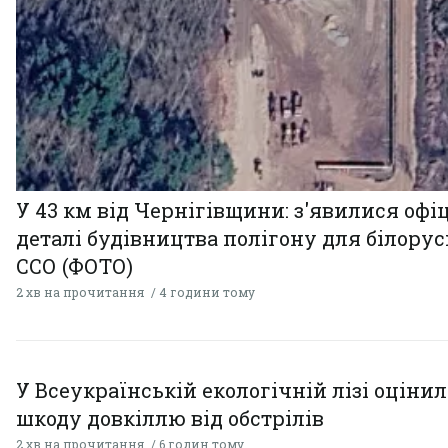
У 43 км від Чернігівщини: з'явилися офі
деталі будівництва полігону для білору
ССО (ФОТО)
2 хв на прочитання
4 години тому
У Всеукраїнській екологічній лізі оціни
шкоду довкіллю від обстрілів
2 хв на прочитання
6 годин тому