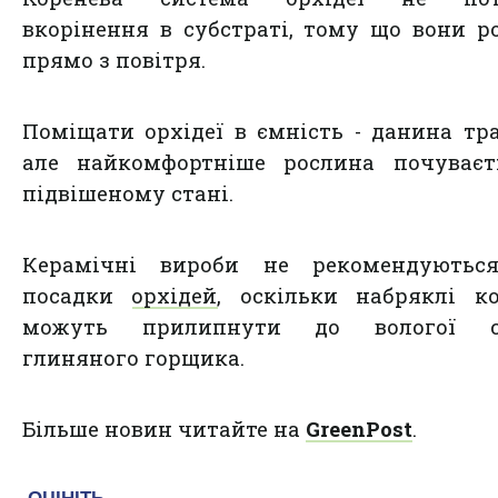
вкорінення в субстраті, тому що вони р
прямо з повітря.
Поміщати орхідеї в ємність - данина тра
але найкомфортніше рослина почуваєт
підвішеному стані.
Керамічні вироби не рекомендуютьс
посадки
орхідей
, оскільки набряклі к
можуть прилипнути до вологої с
глиняного горщика.
Більше новин читайте на
GreenPost
.