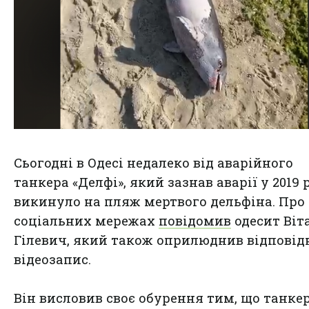
Сьогодні в Одесі недалеко від аварійного
танкера «Делфі», який зазнав аварії у 2019 р
викинуло на пляж мертвого дельфіна. Про 
соціальних мережах
повідомив
одесит Віт
Гілевич, який також оприлюднив відпові
відеозапис.
Він висловив своє обурення тим, що танке