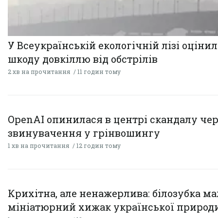
У Всеукраїнській екологічній лізі оціни
шкоду довкіллю від обстрілів
2 хв на прочитання
11 годин тому
OpenAI опинилася в центрі скандалу чер
звинувачення у грінвошингу
1 хв на прочитання
12 годин тому
Крихітна, але ненажерлива: білозубка ма
мініатюрний хижак української природ