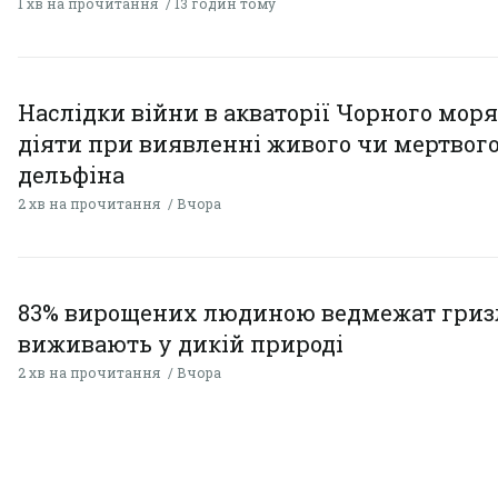
1 хв на прочитання
13 годин тому
Наслідки війни в акваторії Чорного моря
діяти при виявленні живого чи мертвог
дельфіна
2 хв на прочитання
Вчора
83% вирощених людиною ведмежат гризл
виживають у дикій природі
2 хв на прочитання
Вчора