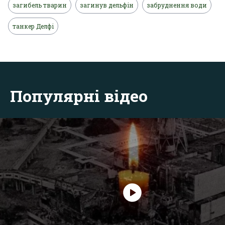
загибель тварин
загинув дельфін
забруднення води
танкер Делфі
Популярні відео